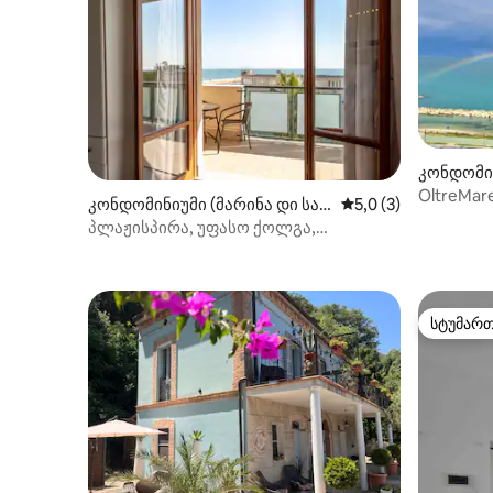
კონდომინ
ან ვიტო)
OltreMar
კონდომინიუმი (მარინა დი სან
საშუალო შეფასებაა
5,0 (3)
ვიტო)
პლაჟისპირა, უფასო ქოლგა,
5 სტუმარი, დამოუკიდებელი
დაბინავება
სტუმარ
სტუმარ