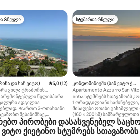
თა რჩეული
სტუმართა რჩეული
თა რჩეული
სტუმართა რჩეული
5‑დან 5,0, 19 მიმოხილვა
რინა დი სან ვიტო)
საშუალო შეფასებაა 5‑დან 5,0, 12 მიმოხ
5,0 (12)
კონდომინიუმი (სან ვიტო ქი
ეტინო)
რა ვილა ტრაბოჩის
Apartamento Azzurro San Vito
ზე, ადრიატიკის ზღვა
გარემონტებული წყლისპირა
Ბინა სტუმრებს სთავაზობს კ
ეალური ადგილია
1 ორადგილიანი საძინებელი,
ნებლად. Ფართო 3-ოთახიანი
მისაღები ოთახი გასაშლელი
ვაზობთ შესანიშნავ,
(160 × 200 სმ) სამზარეულოთი
ბო პირობები დასასვენებელ საცხო
ულ ხედებს ადრიატიკის
სააბაზანოთი. Ტერასა აღჭურ
და განთქმულ ტრაბოკის
ყავის მაგიდით და სკამებით. .
ვიტო ქიეტინო სტუმრებს სთავაზობს
ს. Წვდომა კერძო ბაღსა და
Შენიშვნები: ბინაში არის
ე და დიდ კერძო
Კონდიციონერი მისაღებ ოთა