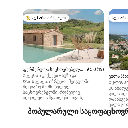
სტუმართა რჩეული
სტუმარ
სტუმართა რჩეული მოწინავე ვარიანტი
სტუმარ
ფერმერული საცხოვრებელი
საშუალო შეფასებაა 
5,0 (19)
(Cellino Attanasio)
Ქვეყნის გაქცევა - აუზი და
ვილა (მა
ჰიდრომასაჟიანი აუზი
Დაისვენეთ აბრუცოს შუაგულში
Წყლისპი
მდებარე მომხიბვლელ
სანაპირო
Ეს ახალ
საცხოვრებელში, რომელიც
ვილა იდ
იდეალურია წყვილებისთვის,
დასასვე
რომლებსაც სურთ რომანტიკა ან მცირე
ვილა გთა
ოჯახური დასვენება. Იდეალურად
პოპულარული საყოფაცხოვრე
პანორამ
განლაგებული ზღვასა და მთებს
ზღვაზე 
შორის, ჩვენი სახლი გთავაზობთ
სანაპირო
განსაცვიფრებელ ბუნებრივ გარემოს.
ტერასაზ