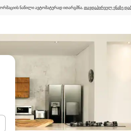
ორმაციის ნაწილი ავტომატურად ითარგმნა. 
თავდაპირველ ენაზე და
ციისთვის გამოიყენეთ კლავიშები ზემოთ/ქვემოთ მიმართული ისრებით 