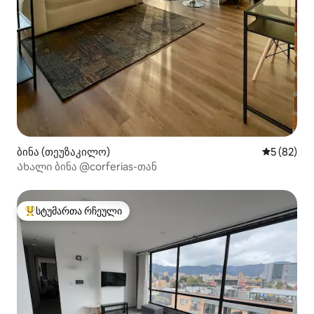
ბინა (თეუზაკილო)
საშუალო შ
5 (82)
Ახალი ბინა @corferias-თან
სტუმართა რჩეული
სტუმართა რჩეული მოწინავე ვარიანტი