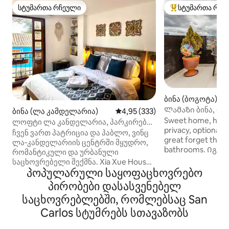
სტუმართა რჩეული
სტუმართა რჩე
სტუმართა რჩეული
სტუმართა რჩეული
ბინა (ბოგოტა)
Ლამაზი ბინა, რ
ბინა (ლა კამდელარია)
საშუალო შეფასებაა 5‑დან 4,9
4,95 (333)
ცენტრს გადაჰყურ
Sweet home, here
ლოფტი ლა კანდელარია, პარკირების
სავსე თბილი ტერ
privacy, optional 
ადგილი, ბუხარი, 360-გრადუსიანი
ჩვენ ვართ პატრიცია და პაბლო, ვინც
ხედი
great forget that 
ხედი
ლა‑კანდელარიის ცენტრში მყუდრო,
bathrooms. Იგრძ
რომანტიკული და ურბანული
დაინახავთ, რომ 
საცხოვრებელი შექმნა. Xia Xue House
არჩევანია. Დაზოგეთ მდე 5 ჯერ მეტი
პოპულარული საყოფაცხოვრებო
რამდენიმე ნაბიჯშია ბოლივარის
ფუფუნების ბინა 
მოედნიდან, ბოტეროსა და ოქროს
პირობები დასასვენებელ
jackuzie თქვენთ
მუზეუმებიდან და მონსერატედან.
საცხოვრებლებში, რომლებსაც San
თქვენი მხრივ გა
დატკბით ბუხრით, სახურავიდან
მეხუთე სართული
ხედით, სწრაფი Wi‑Fi ქსელით,
Carlos სტუმრებს სთავაზობს
ადამიანი დისკო
გასართობით, სრულად აღჭურვილი
კიბეებზე შენობა 