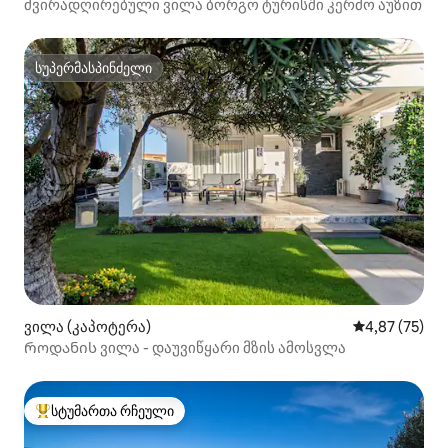
ძვირადღირებული ვილა ბორგო ტურისში კერძო აუზით
სუპერმასპინძელი
სუპერმასპინძელი
ვილა (კაპოტერა)
საშუალო შეფა
4,87 (75)
Როდანის ვილა - დაუვიწყარი მზის ამოსვლა
სტუმართა რჩეული
სტუმართა რჩეული მოწინავე ვარიანტი