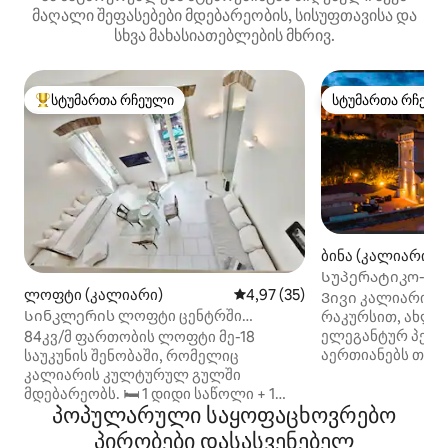
მაღალი შეფასებები მდებარეობის, სისუფთავისა და
სხვა მახასიათებლების მხრივ.
სტუმართა რჩეული
სტუმართა რჩეულ
სტუმართა რჩეული მოწინავე ვარიანტი
სტუმართა რჩეულ
ბინა (კალიარი)
Სუპერატიკო-ვი
ლოფტი (კალიარი)
საშუალო შეფასებაა 5‑დან 4,9
4,97 (35)
Ვივი კალიარი 
Სინკლერის ლოფტი ცენტრში
რაკურსით, ახლა
რომანტიკულ ფრესკასთან ერთად
ელეგანტურ პენტ
84კვ/მ ფართობის ლოფტი მე-18
აერთიანებს თან
საუკუნის შენობაში, რომელიც
კომფორტსა და ი
კალიარის კულტურულ გულში
Ბასტიონ-სენტ ‑
მდებარეობს. 🛏️ 1 დიდი საწოლი + 1
პოპულარული საყოფაცხოვრებო
სავალ მანძილზე,
საწოლი კომფორტული ღამეებისთვის
რესტორნებთან დ
🖼️ Იოცნებეთ მე-19 საუკუნის ფრესკის
პირობები დასასვენებელ