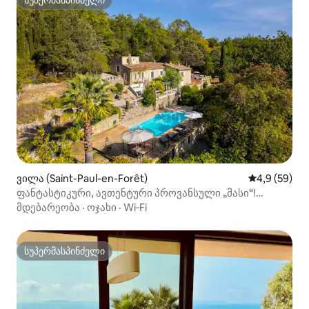
სუპერმასპინძელი
სუპერმასპინძელი
ვილა (Saint-Paul-en-Forêt)
საშუალო შეფ
4,9 (59)
ფანტასტიკური, ავთენტური პროვანსული „მასი“!
13‑მეტრიანი აუზი.
მდებარეობა
·
ოჯახი
·
Wi‑Fi
სუპერმასპინძელი
სუპერმასპინძელი