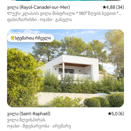
ვილა (Rayol-Canadel-sur-Mer)
საშუალო შეფა
4,88 (34)
Ლუქს-კლასის ვილა მისტრალი * 180° ზღვის ხედით *
აუზი * 170მ2
ფასი/ხარისხი
·
ოჯახი
·
გასვლა
სტუმართა რჩეული
სტუმართა რჩეული მოწინავე ვარიანტი
ვილა (Saint-Raphaël)
საშუალო შ
5,0 (6)
ვილა ზღვისპირას
ოჯახი
·
მდებარეობა
·
არემარე