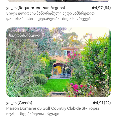
ვილა (Roquebrune-sur-Argens)
საშუალო შეფა
4,97 (64)
Ვილა ილიოსის პანორამული ხედი სამხრეთით
ფასი/ხარისხი
·
მდებარეობა
·
შიდა სივრცეები
სუპერმასპინძელი
სუპერმასპინძელი
ვილა (Gassin)
საშუალო შეფ
4,91 (22)
Maison Domaine du Golf Country Club de St-Tropez
ოჯახი
·
მდებარეობა
·
პლაჟი