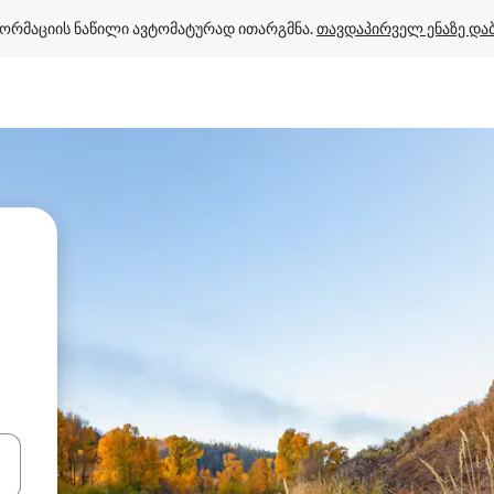
ორმაციის ნაწილი ავტომატურად ითარგმნა. 
თავდაპირველ ენაზე და
ციისთვის გამოიყენეთ კლავიშები ზემოთ/ქვემოთ მიმართული ისრებით 