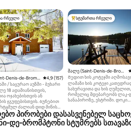
თა რჩეული
სტუმართა რჩეული
თა რჩეული
სტუმართა რჩეული მოწინავე ვ
შალე (Saint-Denis-de-Brom
ს
pton)
Შედით ხის კოტეჯში აღმოსა
დან 4,97, 327 მიმოხილვა
int-Denis-de-Bromp
საშუალო შეფასებაა 5‑დან 4,9, 157 მიმოხ
4,9 (157)
ქალაქებში
ლამაზი ხის კოტეჯი კათედრ
ში / საცურაო აუზში - ბუხარი
სახურავითა და ხის ღუმელით
ე 18 ადამიანისთვის,
რომელიც მდებარეობს ლაკ‑
ია ოჯახებისთვის ან
სანაპიროზე, ესტრიში. დოკი
 ჯგუფებისთვის. Ბუნებით
იდეალური ადგილია დასასვე
რტყმულ ძალიან დიდ მიწის
პირადი ტბა დაცული ტერიტო
ბო პირობები დასასვენებელ საცხოვ
 დატკბით სიმშვიდითა და
(ბენზინის ძრავიანი მოტორებ
ივობებით. - გათბობით
ნი-დე-ბრომპტონი სტუმრებს სთავაზ
დაუშვებელია) და ყოველწლ
აუზი და გარე ცეცხლის
სავსეა კალმახითა და თევზის 
ვები (ზაფხული). - შედის 4