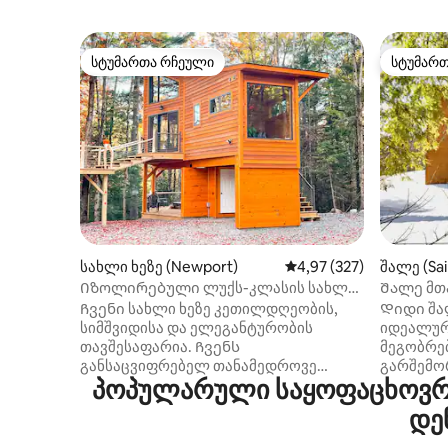
სტუმართა რჩეული
სტუმარ
სტუმართა რჩეული
სტუმარ
სახლი ხეზე (Newport)
საშუალო შეფასებაა 5‑
4,97 (327)
შალე (Sa
ton)
Იზოლირებული ლუქს-კლასის სახლი
Შალე მთა
ხეზე - ჯაკუზი + პროექტორი
Ჩვენი სახლი ხეზე კეთილდღეობის,
Დიდი შალ
სიმშვიდისა და ელეგანტურობის
იდეალურ
თავშესაფარია. Ჩვენს
მეგობრების
განსაცვიფრებელ თანამედროვე
გარშემო
პოპულარული საყოფაცხოვრე
სახლში ხეზე განტვირთვა სრულიად
ნაკვეთზე
ახალ დონეზე შევიტანეთ. Ჩვენს შორის
გარე აქტ
დე
გარშემორტყმული არაფერია ტყისა და
საცურაო 
ველური ბუნების გარდა.
ნამსხვრე