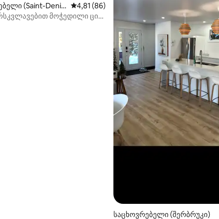
ბელი (Saint-Denis
საშუალო შეფასებაა 5‑დან 4,81, 86 მიმოხ
4,81 (86)
pton)
რსკვლავებით მოჭედილი ცის
საცხოვრებელი (შერბრუკი)