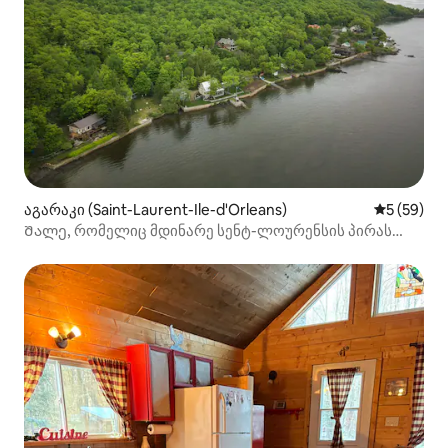
აგარაკი (Saint-Laurent-Ile-d'Orleans)
საშუალო შ
5 (59)
Შალე, რომელიც მდინარე სენტ-ლოურენსის პირას
მდებარეობს