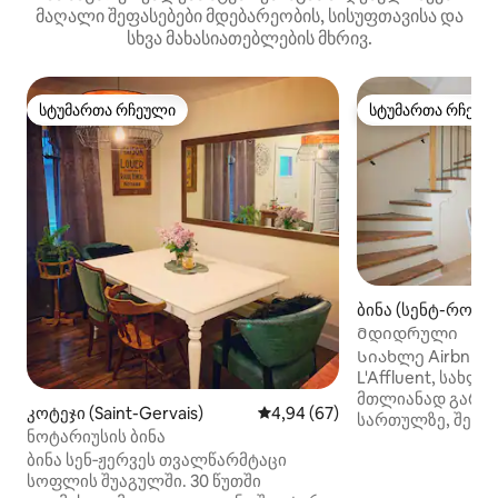
მაღალი შეფასებები მდებარეობის, სისუფთავისა და
სხვა მახასიათებლების მხრივ.
სტუმართა რჩეული
სტუმართა რჩეულ
სტუმართა რჩეული
სტუმართა რჩეულ
ბინა (სენტ-რომ
Მდიდრული
Სიახლე Airbnb ‑ ზე! Მოგესალ
L'Affluent, სახლ
მთლიანად გარე
კოტეჯი (Saint-Gervais)
საშუალო შეფასებაა 5‑დან 4,
4,94 (67)
სართულზე, შექმ
ნოტარიუსის ბინა
კომფორტისთვის
ბინა სენ‑ჟერვეს თვალწარმტაცი
შესასვლელით, უ
სოფლის შუაგულში. 30 წუთში
ადგილით და პა