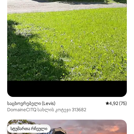
საცხოვრებელი (Levis)
საშუალო შეფ
4,92 (75)
DomaineCITQ სახლის კოტეჯი 313682
სტუმართა რჩეული
სტუმართა რჩეული