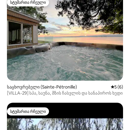
სტუმართა რჩეული
სტუმართა რჩეული
საცხოვრებელი (Sainte-Pétronille)
საშუალო 
5 (6)
[VILLA-29] სპა, საუნა, მზის ჩასვლის და სანაპიროს ხედი
სტუმართა რჩეული
სტუმართა რჩეული