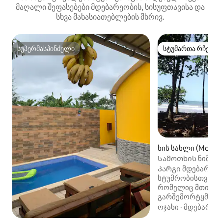
მაღალი შეფასებები მდებარეობის, სისუფთავისა და
სხვა მახასიათებლების მხრივ.
სუპერმასპინძელი
სტუმართა რჩეულ
სუპერმასპინძელი
სტუმართა რჩეულ
ხის სახლი (Monte
Სამოთხის ნიმუში
პლაჟით.
Კარგი მდებარე
სტუმრობისთვის პ
რომელიც მთის ხ
გარშემორტყმულ
ბაღით, მზის ტერ
ოჯახი
·
მდებარეო
აღჭურვილობით, 