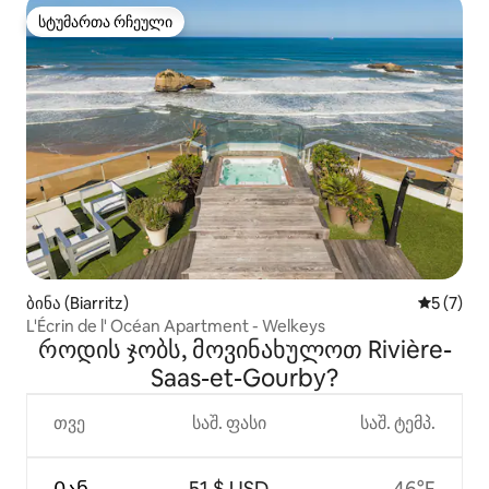
სტუმართა რჩეული
სტუმართა რჩეული
ბინა (Biarritz)
საშუალო 
5 (7)
L'Écrin de l' Océan Apartment - Welkeys
როდის ჯობს, მოვინახულოთ Rivière-
Saas-et-Gourby?
თვე
საშ. ფასი
საშ. ტემპ.
Იან
51 $ USD
46°F