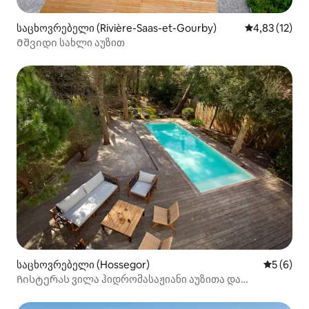
საცხოვრებელი (Rivière-Saas-et-Gourby)
საშუალო შეფ
4,83 (12)
Მშვიდი სახლი აუზით
საცხოვრებელი (Hossegor)
საშუალო 
5 (6)
Ჩისტერას ვილა ჰიდრომასაჟიანი აუზითა და
გათბობით