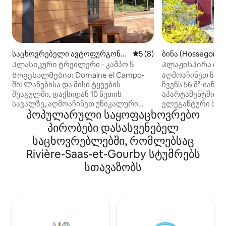
საცხოვრებელი ავტოფურგონი
საშუალო შეფასებაა 5‑დან
5 (8)
ბინა (Hossegor)
(Mées)
Კლასიკური ტრეილერი - კამპო 5
Პლაჟისპირა თან
ოკეანის ხედით 
Მოგესალმებით Domaine el Campo-
აღმოაჩინეთ ზღვ
ში! Ლანებისა და მისი ტყეების
ჩვენს 56 მ²‑იან 
შუაგულში, დაქსიდან 10 წუთის
აპარტამენტში Plac
სავალზე, აღმოაჩინეთ უნიკალური
ელეგანტური სა
პოპულარული საყოფაცხოვრებო
ადგილი, რომელიც
მდებარეობს ცოცხ
გარშემორტყმულია ბუნებით,
პირდაპირი გასა
პირობები დასასვენებელ
ცხენებითა და ლენდების ძროხებით.
ტერასა, რომლიდ
საცხოვრებლებში, რომლებსაც
Იცხოვრეთ ბოშების ტრეილერში
იშლება. კომფო
ავთენტურ გარემოში, რომელიც იტევს
Rivière-Saas-et-Gourby სტუმრებს
ორ მდიდრულ საძ
ორ ზრდასრულს ბავშვთან ერთად.
განახლდით სრუ
სთავაზობს
Ორიგინალური, პეიზაჟები და
სუფთა აბაზანა‑
კომფორტული. Ოჯახებისთვის ან
სანაპიროს შუაგ
მეგობრების ჯგუფებისთვის, იპოვეთ
ადგილობრივი კა
მისაბმელების ხიბლი და ჯადოსნობა.
რესტორნებით, ბ
Ტრეილერში იპოვით ღამის ნაწილს
უსასრულო ოკეან
საწოლით ორი ადამიანი და ერთი
გაითვალისწინეთ