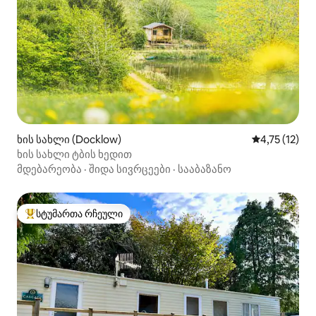
ხის სახლი (Docklow)
საშუალო შეფ
4,75 (12)
ხის სახლი ტბის ხედით
მდებარეობა
·
შიდა სივრცეები
·
სააბაზანო
სტუმართა რჩეული
სტუმართა რჩეული მოწინავე ვარიანტი