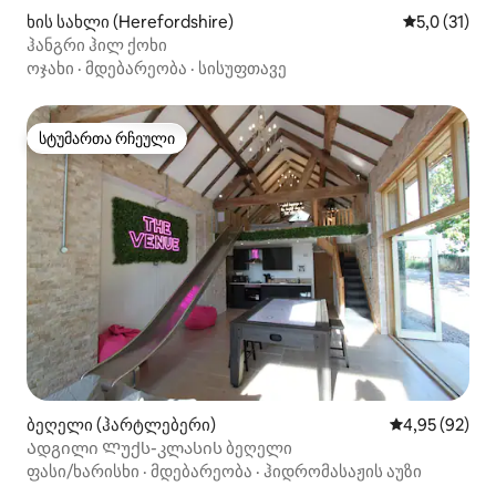
ხის სახლი (Herefordshire)
საშუალო შე
5,0 (31)
ჰანგრი ჰილ ქოხი
ოჯახი
·
მდებარეობა
·
სისუფთავე
სტუმართა რჩეული
სტუმართა რჩეული
ბეღელი (ჰარტლებერი)
საშუალო შეფა
4,95 (92)
Ადგილი Ლუქს-კლასის ბეღელი
ფასი/ხარისხი
·
მდებარეობა
·
ჰიდრომასაჟის აუზი