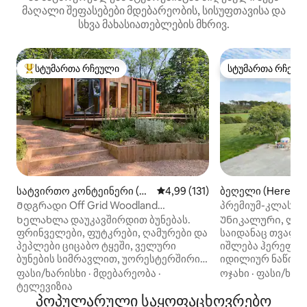
მაღალი შეფასებები მდებარეობის, სისუფთავისა და
სხვა მახასიათებლების მხრივ.
სტუმართა რჩეული
სტუმართა რჩეულ
სტუმართა რჩეული მოწინავე ვარიანტი
სტუმართა რჩეულ
სატვირთო კონტეინერი (W
საშუალო შეფასებაა 5‑დან 4,9
4,99 (131)
ბეღელი (Hereford
orcestershire)
Მდგრადი Off Grid Woodland
პრემიუმ-კლასის
საცხოვრებელი
მეგობრებისთვის
Ხელახლა დაუკავშირდით ბუნებას.
Უნიკალური, ლამ
ჰიდრომასაჟიანი 
ფრინველები, ფუტკრები, ღამურები და
საიდანაც თვალწ
პეპლები ციცაბო ტყეში, ველური
იშლება ჰერეფო
ბუნების სიმრავლით, უორესტერშირის
იდილიურ ნაწილშ
განსაცვიფრებელი ტემეს ხეობის
ჯგუფებისთვის/დი
ფასი/ხარისხი
·
მდებარეობა
·
ოჯახი
·
ფასი/ხარ
ზემოთ. Უნიკალური დაპროექტებული
რომ ისარგებლო
ტელევიზია
ორსაძინებლიანი ხე-ტყით
პოპულარული საყოფაცხოვრებო
განსაცვიფრებელ