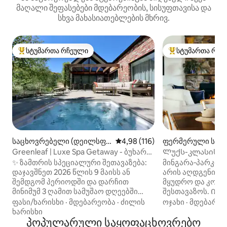
მაღალი შეფასებები მდებარეობის, სისუფთავისა და
სხვა მახასიათებლების მხრივ.
სტუმართა რჩეული
სტუმართა რჩე
სტუმართა რჩეული მოწინავე ვარიანტი
სტუმართა რჩეული
საცხოვრებელი (დეილსფ
საშუალო შეფასებაა 5‑დან 4,9
4,98 (116)
ფერმერული საც
ორდი)
ლი (Scotsburn)
Greenleaf | Luxe Spa Getaway - ბუხარი
Ლუქს-კლასის კო
- EV
სკოტსბერნი
✨ ზამთრის სპეციალური შეთავაზება:
მინგარა‑პარკის
დაჯავშნეთ 2026 წლის 9 მაისს ან
არის აღდგენილი
შემდგომ პერიოდში და დარჩით
მყუდრო და კომფ
მინიმუმ 3 ღამით სამუშაო დღეებში
შესთავაზოს. Იჯდ
(ორშაბათიდან პარასკევის ჩათვლით)
ლამაზი ქალაქგარე
ფასი/ხარისხი
·
მდებარეობა
·
ძილის
ოჯახი
·
მდებარეო
2026 წლის 1 ივნისიდან 31 აგვისტომდე
up და წაიკითხა 
ხარისხი
პერიოდში, რის შემდეგაც ჩასვლისას
პოპულარული საყოფაცხოვრებო
სეირნობა ფერმაშ