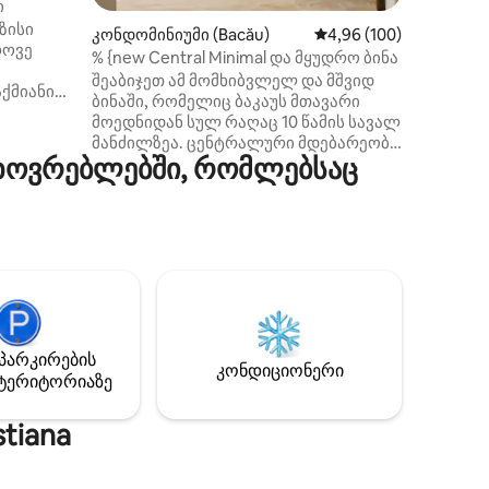
ი
ზისი
კონდომინიუმი (Bacău)
საშუალო შეფასებაა 5‑
4,96 (100)
როვე
% {new Central Minimal და მყუდრო ბინა
შეაბიჯეთ ამ მომხიბვლელ და მშვიდ
აქმიანი
ბინაში, რომელიც ბაკაუს მთავარი
მოედნიდან სულ რაღაც 10 წამის სავალ
მანძილზეა. ცენტრალური მდებარეობა
ხოვრებლებში, რომლებსაც
საშუალებას გაძლევთ, დატკბეთ
ნებით,
ყველაფრით, რასაც ქალაქი
გთავაზობთ — კაფეებით,
წრაფ Wi-
რესტორნებით, მაღაზიებითა
და კულტურული ცხოვრების
საწოლსა
ადგილებით, ამასთანავე, მშვიდად
დაისვენოთ ხმაურისგან მოშორებით.
ბინაში მშვიდი და წყნარი
 ნაბიჯში
ატმოსფეროა, რაც იდეალურ არჩევანს
 სწრაფ
ქმნის წყვილებისთვის, მარტო
პარკირების
აუკეთესო
კონდიციონერი
მოგზაურებისთვის ან მცირე
ტერიტორიაზე
ჯგუფებისთვის, რომლებიც
კომფორტსა და კომფორტს ეძებენ.
tiana