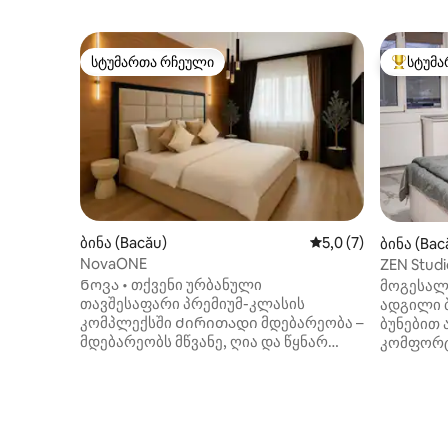
სტუმართა რჩეული
სტუმა
სტუმართა რჩეული
სტუმართ
ბინა (Bacău)
საშუალო შეფასებაა
5,0 (7)
ბინა (Bac
NovaONE
ZEN Studi
დამოუკი
Ნოვა • თქვენი ურბანული
მოგესალმ
თავშესაფარი პრემიუმ-კლასის
ადგილი ბ
კომპლექსში Ძირითადი მდებარეობა –
ბუნებით 
მდებარეობს მწვანე, ღია და წყნარ
კომფორტ
ადგილას, ქალაქის ცენტრზე,
შექმნილ
აეროპორტსა და მთავარ გზებზე
როგორც 
სწრაფი წვდომით. Სულ რამდენიმე
ისე მშვიდ
ნაბიჯშია სუპერმარკეტები, მყუდრო
Კეთილმო
კაფეები, ფიტნეს-ცენტრები და
დამოუკი