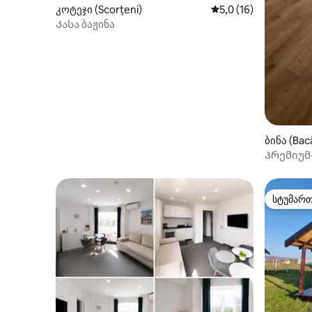
კოტეჯი (Scorțeni)
საშუალო შეფასებაა 
5,0 (16)
Კასა ბაჟინა
ბინა (Bac
Პრემიუმ
სტუმარ
სტუმარ