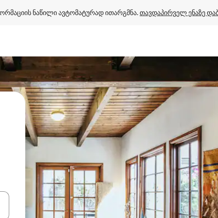
ორმაციის ნაწილი ავტომატურად ითარგმნა. 
თავდაპირველ ენაზე და
ციისთვის გამოიყენეთ კლავიშები ზემოთ/ქვემოთ მიმართული ისრებით 