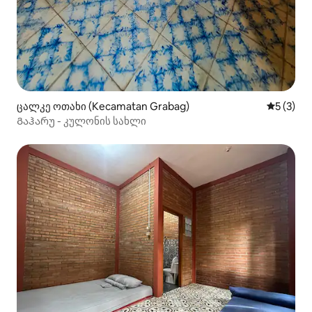
ცალკე ოთახი (Kecamatan Grabag)
საშუალო 
5 (3)
Გაჰარუ - კულონის სახლი