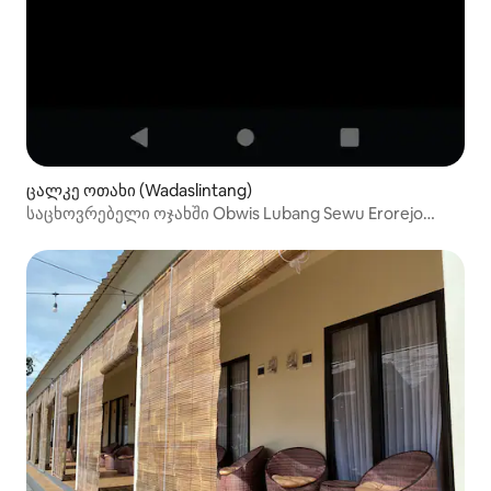
ცალკე ოთახი (Wadaslintang)
საცხოვრებელი ოჯახში Obwis Lubang Sewu Erorejo
Wonosobo