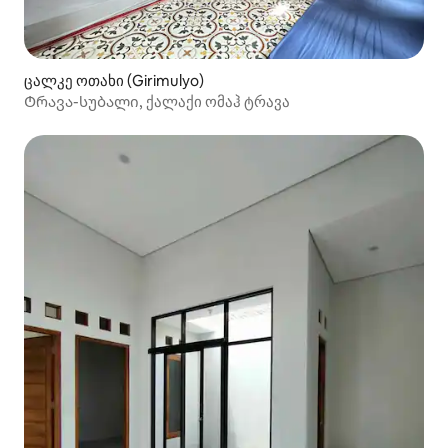
ცალკე ოთახი (Girimulyo)
Ტრავა-სუბალი, ქალაქი ომაჰ ტრავა