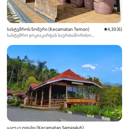
სასტუმროს ნომერი (Kecamatan Temon)
საშუალო შე
4,33 (6)
სასტუმრო ჯოკიაკარტას საერთაშორისო
აეროპორტთან ახლოს
ცალკე ოთახი (Kecamatan Samigaluh)