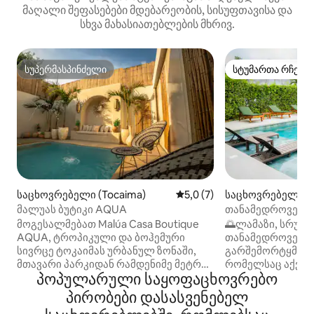
მაღალი შეფასებები მდებარეობის, სისუფთავისა და
სხვა მახასიათებლების მხრივ.
სუპერმასპინძელი
სტუმართა რჩეულ
სუპერმასპინძელი
სტუმართა რჩეულ
საცხოვრებელი (Tocaima)
საშუალო შეფასებაა 5‑დან 
5,0 (7)
საცხოვრებელი (N
მალუას ბუტიკი AQUA
თანამედროვე სა
მელგარი - ჟირა
მოგესალმებათ Malúa Casa Boutique
🌅ლამაზი, სრულ
AQUA, ტროპიკული და ბოჰემური
თანამედროვე, ბ
სივრცე ტოკაიმას ურბანულ ზონაში,
გარშემორტყმულ
მთავარი პარკიდან რამდენიმე მეტრის
რომელსაც აქვს პ
პოპულარული საყოფაცხოვრებო
მოშორებით. ისიამოვნეთ მთლიანი
და უნიკალური დ
სახლით მაქსიმუმ 12 ადამიანისთვის,
დასასვენებლად, 
პირობები დასასვენებელ
რომელშიც არის კერძო აუზი, ტერასა
მეგობრებთან ურ