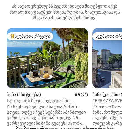
ამ საცხოვრებლებს სტუმრებისგან მიღებული აქვს
მაღალი შეფასებები მდებარეობის, სისუფთავისა და
სხვა მახასიათებლების მხრივ.
სტუმართა რჩეული
სტუმართა რჩეულ
სტუმართა რჩეული მოწინავე ვარიანტი
სტუმართა რჩეულ
ბინა (აჩი ტრეზა)
საშუალო შეფასებაა 5‑დან
5 (21)
ბინა (კატანია)
Სიცილიის ზღვის ხედი და მზის
TERRAZZA SVEVA c
ამოსვლა · ეტნა ტაორმინა კატანია
Ursino
Ეს საცხოვრებელი ახალია Airbnb ‑
„Terrazza Sveva“
სთვის, თუმცა ჩვენ სუპერმასპინძლები
ბინა, რომელიც მ
ვართ და იმავე შენობაში კიდევ 4 5-
საუკუნის შენობი
ვარსკვლავიანი ბინა გვაქვს. Პალმ-
ლიფტის გარეშე.
ჰაიტსი განკუთვნილია მათთვის, ვისაც
განთავსებულია 