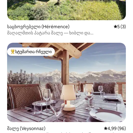
საცხოვრებელი (Hérémence)
საშუალო 
5 (3)
მაღალმთის პატარა შალე — ხიბლი და
ავთენტიკურობა
სტუმართა რჩეული
სტუმართა რჩეული მოწინავე ვარიანტი
შალე (Veysonnaz)
საშუალო შეფა
4,99 (96)