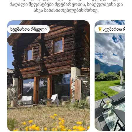
მაღალი შეფასებები მდებარეობის, სისუფთავისა და
სხვა მახასიათებლების მხრივ.
სტუმართა რჩეული
სტუმართა რჩე
სტუმართა რჩეული
სტუმართა რჩეული