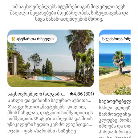
ამ საცხოვრებლებს სტუმრებისგან მიღებული აქვს
მაღალი შეფასებები მდებარეობის, სისუფთავისა და
სხვა მახასიათებლების მხრივ.
სტუმართა რჩეული
სტუმართა რჩეულ
სტუმართა რჩეული მოწინავე ვარიანტი
სტუმართა რჩეულ
საცხოვრებელი (ალკაბიდ
საშუალო შეფასებაა 5‑დან 4,8
4,86 (301)
ეში)
Სახლი და დიზაინი საცურაო აუზითა
საცხოვრებელი (
და შესანიშნავი მთისა და ზღვის ხედით
Დააკვირდით „შავტუხებს“ დილით,
სახლი კლდეზე, ო
მზის ჩასვლას, დატკბით სიმშვიდით და
გასასვლელით
წარმოიდგინეთ, 
სიმშვიდით. Დატკბით ზღვისა და მთის
კლდეზე, რომლიდ
უნიკალური ხედით კერძო ლაუნჯიდან,
იშლება და თითქ
უკიდეგანო აუზით, „სერა-დე-
ოჯახი
·
ფასი/ხარისხი
·
სიზუსტე
პირდაპირი გასა
სინტრადან“- ჯადოსნური მთა, მისი
უნიკალური საც