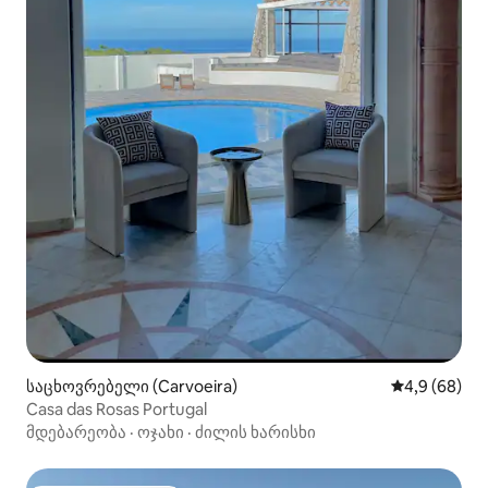
საცხოვრებელი (Carvoeira)
საშუალო შეფ
4,9 (68)
Casa das Rosas Portugal
მდებარეობა
·
ოჯახი
·
ძილის ხარისხი