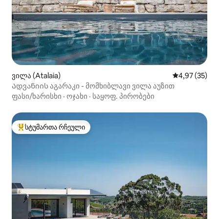
ველური dunes მათი უნიკალური
სილამაზის არის სამოთხე surfing/kite-
surfing/windsurfing. Გირჩევთ,
გამოიყენოთ საკუთარი ავტომობილი.
ვილა (Atalaia)
საშუალო შეფა
4,97 (35)
Ადვანიის აგარაკი - მომხიბლავი ვილა აუზით
ფასი/ხარისხი
·
ოჯახი
·
საყოფ. პირობები
სტუმართა რჩეული
სტუმართა რჩეული მოწინავე ვარიანტი