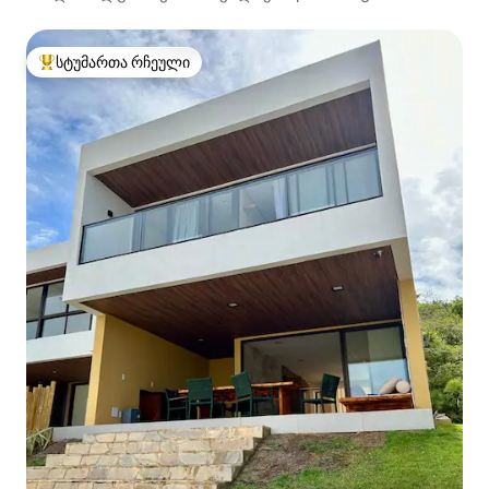
პლაჟიდან
სტუმართა რჩეული
სტუმართა რჩეული მოწინავე ვარიანტი