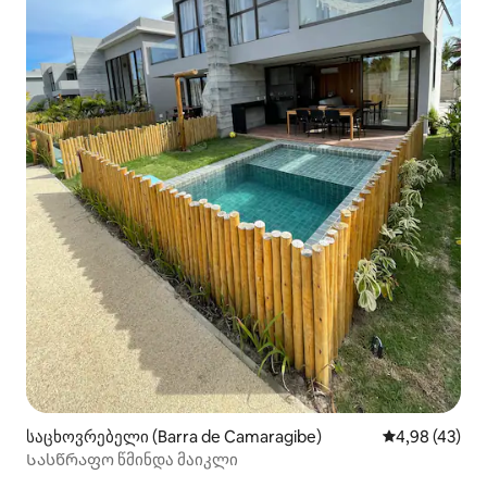
საცხოვრებელი (Barra de Camaragibe)
საშუალო შეფა
4,98 (43)
Სასწრაფო წმინდა მაიკლი