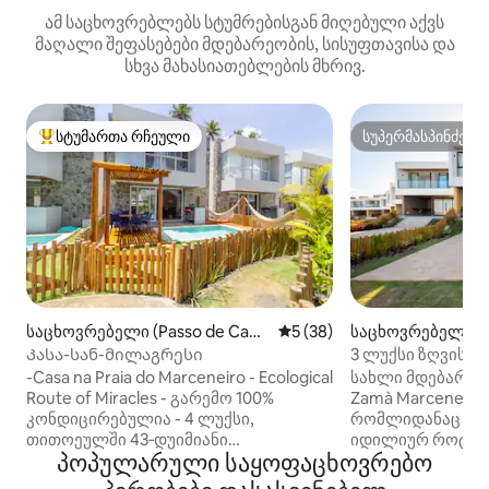
ამ საცხოვრებლებს სტუმრებისგან მიღებული აქვს
მაღალი შეფასებები მდებარეობის, სისუფთავისა და
სხვა მახასიათებლების მხრივ.
სტუმართა რჩეული
სუპერმასპინძელ
სტუმართა რჩეული მოწინავე ვარიანტი
სუპერმასპინძელ
საცხოვრებელი (Passo de Cam
საშუალო შეფასებაა 5‑დან 
5 (38)
საცხოვრებელი (P
aragibe)
agibe)
Კასა-სან-მილაგრესი
3 ლუქსი ზღვის ხე
Marceneiro-ზე, ზა
-Casa na Praia do Marceneiro - Ecological
სახლი მდებარეო
Route of Miracles - გარემო 100%
Zamà Marceneiro,
კონდიცირებულია - 4 ლუქსი,
რომლიდანაც მარ
თითოეულში 43‑დუიმიანი
იდილიურ როტა‑
პოპულარული საყოფაცხოვრებო
ტელევიზორით ზღვის სანაპიროდან
ზღვის შესანიშნავ
150 მეტრში - ფოლკი Wi-Fi
სახლში არის 3 