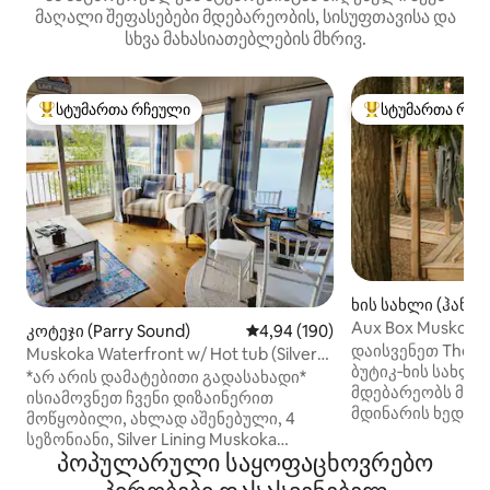
მაღალი შეფასებები მდებარეობის, სისუფთავისა და
სხვა მახასიათებლების მხრივ.
სტუმართა რჩეული
სტუმართა რჩე
სტუმართა რჩეული მოწინავე ვარიანტი
სტუმართა რჩეული
ხის სახლი (ჰანტ
Aux Box Muskoka |
კოტეჯი (Parry Sound)
საშუალო შეფასებაა 5‑დან 4,9
4,94 (190)
Nordic Spa
დაისვენეთ The A
Muskoka Waterfront w/ Hot tub (Silver
ბუტიკ‑ხის სახლშ
Linings)
*არ არის დამატებითი გადასახადი*
მდებარეობს მუსკ
ისიამოვნეთ ჩვენი დიზაინერით
მდინარის ხედები
მოწყობილი, ახლად აშენებული, 4
ყველა საყოფაცხ
სეზონიანი, Silver Lining Muskoka
მხოლოდ თქვენთვ
პოპულარული საყოფაცხოვრებო
Lakehouse. Ეს კოტეჯი გთავაზობთ
შორის, ნორდიკულ
თქვენ და თქვენს ახლობლებს