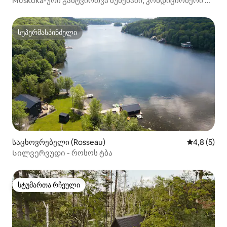
Muskoka-ური განტვირთვა ბუნებაში, კონდიციონერი და
კოცონის ადგილი
სუპერმასპინძელი
სუპერმასპინძელი
საცხოვრებელი (Rosseau)
საშუალო შ
4,8 (5)
Სილვერვუდი - როსოს ტბა
სტუმართა რჩეული
სტუმართა რჩეული