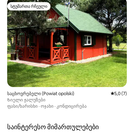
სტუმართა რჩეული
სტუმართა რჩეული
საცხოვრებელი (Powiat opolski)
საშუალო შ
5,0 (7)
Ზიელი ჟალუზები
ფასი/ხარისხი
·
ოჯახი
·
კონდიცირება
საინტერესო მიმართულებები