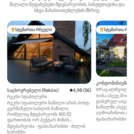
მაღალი შეფასებები მდებარეობის, სისუფთავისა და
სხვა მახასიათებლების მხრივ.
სტუმართა რჩეული
სტუმართა რჩე
სტუმართა რჩეული მოწინავე ვარიანტი
სტუმართა რჩეული
კონდომინიუმი (G
Მრავალშვილიანი
საცხოვრებელი (Raków)
საშუალო შეფასებაა 5‑დან 4,
4,98 (56)
ადამიანამდე ჯგ
Ბინა ასევე მოიც
Ჩვენი სტაბილური
დახურულ აივანს.
Ჩვენი სტაბილური ნაწილი არის პოსტ-
ნაწილში ასევე 
გერმანული სახლის ნაწილი,
აღმოაჩინოთ / შეიგრ
რომელიც მდებარეობს 160 მ2
ტობოგანის საზა
ფასი/ხარისხი
·
ო
ფართობის ორ ჰექტარ მიწის
სირბილი Lake Lan
ნაკვეთზე, ტერასა 70 მ პლუს ნახევრად
მდებარეობა
·
ფასი/ხარისხი
·
ძილის
ცოცვის პარკი 18 კმ 
ხის სახლი, ძველი სოფლის ტექნიკა
ხარისხი