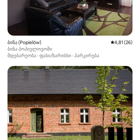
ბინა (Popielów)
საშუალო შეფ
4,81 (26)
ბინა პოპიელოვოში
მდებარეობა
·
ფასი/ხარისხი
·
პარკირება