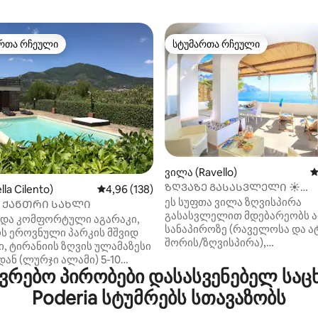
რთა რჩეული
სტუმართა რჩეული
ა რჩეული მოწინავე ვარიანტი
სტუმართა რჩეული
დან 4,97, 100 მიმოხილვა
ვილა (Ravello)
ს
ᲖᲦᲕᲐᲖᲔ ᲒᲐᲡᲐᲡᲕᲚᲔᲚᲘ ☀️
lla Cilento)
საშუალო შეფასებაა 5‑დან 4,96, 138 მიმოხ
4,96 (138)
ᲡᲝᲚᲐᲠᲘᲣᲛᲘ ☀️ᲞᲐᲠᲙᲘᲜᲒᲘ ☀
ეს სუფთა ვილა ზღვისპირა
 ᲥᲐᲜᲗᲠᲘ ᲡᲐᲮᲚᲘ
ᲠᲐᲕᲔᲚᲝ ᲖᲦᲕᲘᲡᲞᲘᲠᲐ
გასასვლელით მდებარეობს 
და კომფორტული აგარაკი,
სანაპიროზე (რაველოსა და ა
ს ეროვნული პარკის მშვიდ
შორის/ზღვისპირა),
, ტირანიის ზღვის ულამაზესი
გარშემორტყმულია ლიმონის
ან (ლურჯი ალამი) 5-10
ფორთოხლის ბაღებით, აქვს
რებო პირობები დასასვენებელ საც
ვალზე. Სიმშვიდის, სივრცისა
სოლარიუმი და პირდაპირი
ლის ოაზისი, სასიამოვნო
Poderia სტუმრებს სთავაზობს
გასასვლელი ზღვისკენ.
ისთვის ბაღში ან გარე აუზში.
ის გათვლილია 3 სტუმარზე.
ართულზე განთავსებულია 2