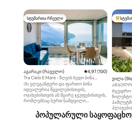
სტუმართა რჩეული
სტუმა
სტუმართა რჩეული
სტუმართ
აგარაკი (რაველო)
საშუალო შეფასებაა 5‑
4,97 (100)
Tra Cielo E Mare - ზღვის ხედი ბინა
ვილა (Ste
რაველოში
Ეს ელეგანტური და ფართო ბინა
ᲐᲜᲯᲔᲚᲝ
იდეალურია წყვილებისთვის,
Მყუდრო 
ოჯახებისთვის ან მცირე ჯგუფებისთვის,
ჩილენტო
რომლებსაც სურთ ნამდვილი
ჰამლეტში
სტუმრობა დასვენებას, თვალწარმტაც
პლაჟებიდ
ხედებსა და კომფორტს შორის. Რას
პოპულარული საყოფაცხოვ
წუთის სა
იპოვით: • 2 სტუმართმოყვარე და
და სინათ
გემოვნებით მოწყობილი საძინებელი; •
მომენტებ
2 თანამედროვე სააბაზანო,
Ამ ორ ს