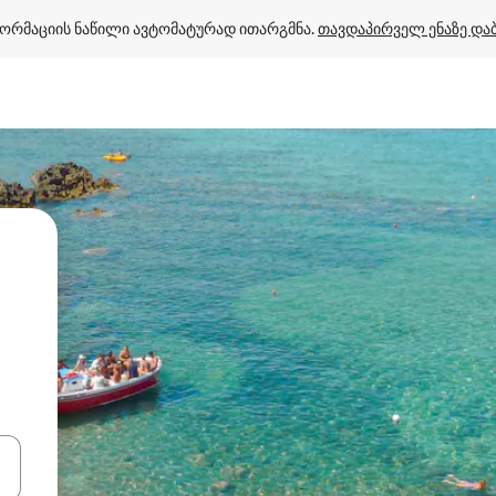
ორმაციის ნაწილი ავტომატურად ითარგმნა. 
თავდაპირველ ენაზე და
ციისთვის გამოიყენეთ კლავიშები ზემოთ/ქვემოთ მიმართული ისრებით 