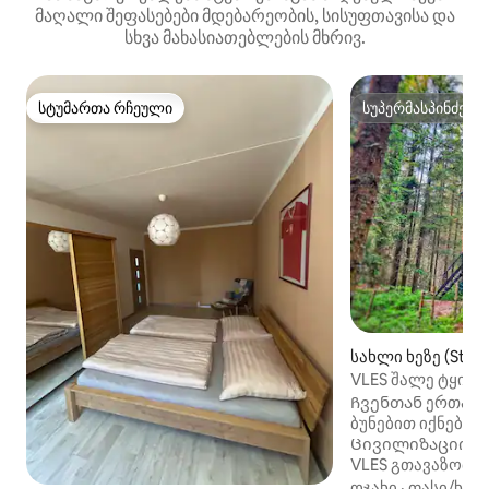
მაღალი შეფასებები მდებარეობის, სისუფთავისა და
სხვა მახასიათებლების მხრივ.
სტუმართა რჩეული
სუპერმასპინძელ
სტუმართა რჩეული
სუპერმასპინძელ
სახლი ხეზე (Stac
VLES შალე ტყის 
Ჩვენთან ერთად
ბუნებით იქნები
Ცივილიზაციისგა
VLES გთავაზობთ
დასვენებას ყოვ
ოჯახი
·
ფასი/ხარ