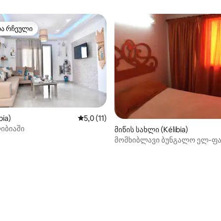
თა რჩეული
თა რჩეული
bia)
საშუალო შეფასებაა 5‑დან 5,0, 11 მიმოხ
5,0 (11)
იბიაში
 5‑დან 5,0, 4 მიმოხილვა
მიწის სახლი (Kélibia)
მომხიბლავი ბუნგალო ელ-ფ
პლაჟის პირას