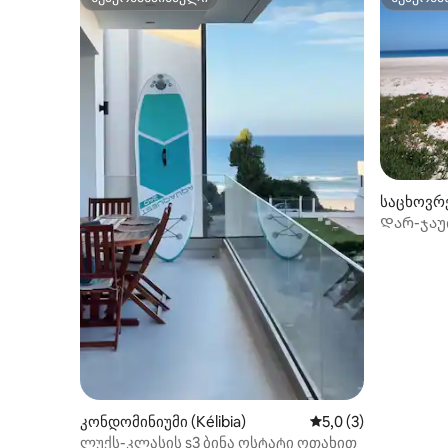
სუპერმასპინძელი
სუპერმა
საცხოვრე
mime)
Დარ-ჯაუ
კონდომინიუმი (Kélibia)
საშუალო შეფასებაა
5,0 (3)
ლუქს-კლასის s3 ბინა ოსტატი ოთახით