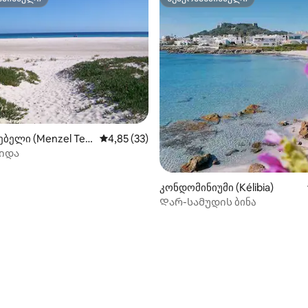
სპინძელი
სუპერმასპინძელი
ბელი (Menzel Te
საშუალო შეფასებაა 5‑დან 4,85, 33 მიმოხ
4,85 (33)
იდა
კონდომინიუმი (Kélibia)
Დარ-სამუდის ბინა
 5‑დან 5,0, 3 მიმოხილვა