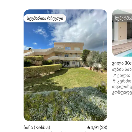
სტუმართა რჩეული
სუპერმა
სტუმართა რჩეული
სუპერმა
ვილა (Kel
აუზის სა
📍 ვილა: 
👙 კერძო
თვალისგ
კონფიდე
მარსას პ
მანსურიდ
საცხოვრ
სიმაღლე 
შესასვლე
შორის 1 
ბინა (Kélibia)
საშუალო შეფასებაა 5
4,91 (23)
კონდიცი