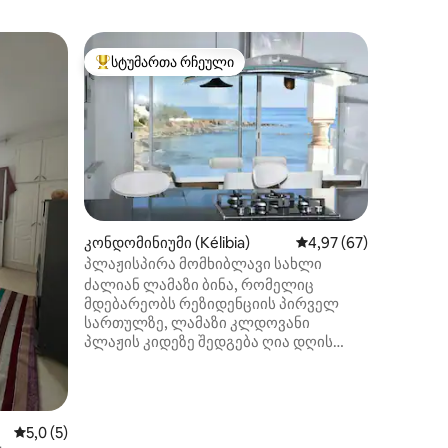
ბუნგალო 
სტუმართა რჩეული
სუპერმ
სტუმართა რჩეული მოწინავე ვარიანტი
სუპერმ
Blowfis
ოკეანიდ
კერძო დ
პირდაპი
მდებარე
დაისვენ
თვალწარ
ილვა
შიდა ეზო
კონდომინიუმი (Kélibia)
საშუალო შეფასებაა 5
4,97 (67)
ლამაზი 2
პლაჟისპირა მომხიბლავი სახლი
Ბუნგალო
ძალიან ლამაზი ბინა, რომელიც
ოთახი გ
მდებარეობს რეზიდენციის პირველ
სრულად
სართულზე, ლამაზი კლდოვანი
ჩვენ ასე
პლაჟის კიდეზე შედგება ღია დღის
რომელი
სივრცისგან მისაღები ოთახით,
ორივე ს
სასადილო ოთახით ძალიან კარგად
ჯგუფები
აღჭურვილი სამზარეულოთი
(ქურა,ღუმელი, მიკროტალღური
საშუალო შეფასებაა 5‑დან 5,0, 5 მიმოხილვა
5,0 (5)
ღუმელი, გამწოვი, მაცივარი,ჭურჭლის