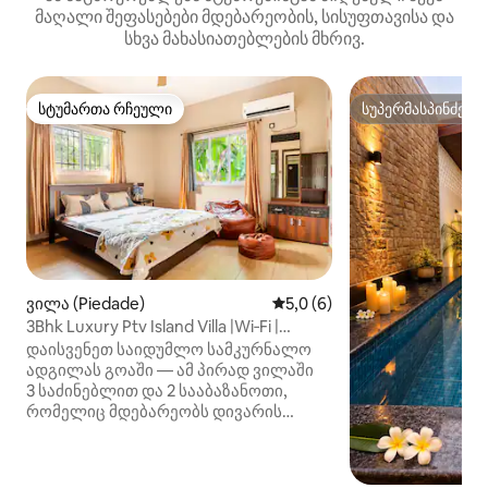
მაღალი შეფასებები მდებარეობის, სისუფთავისა და
სხვა მახასიათებლების მხრივ.
სტუმართა რჩეული
სუპერმასპინძელ
სტუმართა რჩეული
სუპერმასპინძელ
ვილა (Piedade)
საშუალო შეფასებაა 5‑დან 
5,0 (6)
3Bhk Luxury Ptv Island Villa |Wi‑Fi |
თეატრი | ბარბექიუ
დაისვენეთ საიდუმლო სამკურნალო
ადგილას გოაში — ამ პირად ვილაში
3 საძინებლით და 2 სააბაზანოთი,
რომელიც მდებარეობს დივარის
კუნძულზე, ჩრდილოეთ გოაში
იდეალურია მოგზაურებისთვის,
რომლებიც ეძებენ მშვიდ დასვენებას