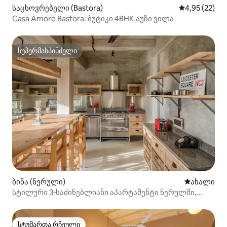
საცხოვრებელი (Bastora)
საშუალო შეფ
4,95 (22)
Casa Amore Bastora: ბუტიკი 4BHK აუზი ვილა
სუპერმასპინძელი
სუპერმასპინძელი
ბინა (ნერული)
ახლად დამ
ახალი
სტილური 3‑საძინებლიანი აპარტამენტი ნერულში,
აუზით
სტუმართა რჩეული