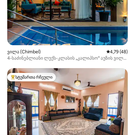
ვილა (Chimbel)
საშუალო შეფ
4,79 (48)
4-საძინებლიანი ლუქს-კლასის „კალიპსო“ აუზის ვილა
პანჯიმთან ახლოს
სტუმართა რჩეული
სტუმართა რჩეული მოწინავე ვარიანტი