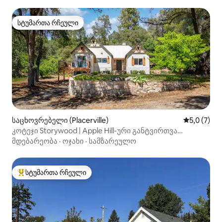
სტუმართა რჩეული
სტუმართა რჩეული
საცხოვრებელი (Placerville)
საშუალო შ
5,0 (7)
კოტეჯი Storywood | Apple Hill-ური განტვირთვა
ჰიდრომასაჟიანი აუზით
მდებარეობა
·
ოჯახი
·
სამზარეულო
სტუმართა რჩეული
სტუმართა რჩეული მოწინავე ვარიანტი