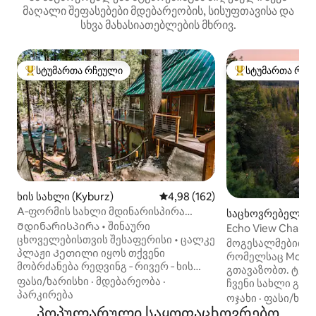
მაღალი შეფასებები მდებარეობის, სისუფთავისა და
სხვა მახასიათებლების მხრივ.
სტუმართა რჩეული
სტუმართა რჩე
სტუმართა რჩეული მოწინავე ვარიანტი
სტუმართა რჩეული
ხის სახლი (Kyburz)
საშუალო შეფასებაა 5‑დან 4,9
4,98 (162)
A‑ფორმის სახლი მდინარისპირა
საცხოვრებელი (S
დასასვენებლად • კერძო პლაჟი +
Მდინარისპირა • შინაური
e Tahoe)
Echo View Chalet
შინაური ცხოველები
ცხოველებისთვის შესაფერისი • ცალკე
ხედები, ძაღლები
მოგესალმებით Ech
პლაჟი Კეთილი იყოს თქვენი
რომელსაც Modern
მობრძანება რედვინგ ‑ რივერ ‑ ხის
გთავაზობთ. ტყის პირას მდებარე
სახლში! ამერიკან‑რივერის სამხრეთ
ფასი/ხარისხი
·
მდებარეობა
·
ჩვენი სახლი გა
ნაწილში მდებარე, კერძო პლაჟის
პარკირება
ხედებით გამოირ
ოჯახი
·
ფასი/ხარ
მქონე საცხოვრებელი, რომელიც შუა
პოპულარული საყოფაცხოვრებო
არის დამალული 