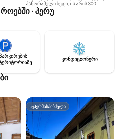
პანორამული ხედი, ის არის 300
ოებში · პერუ
გრადუსი სუფთა და პირდაპირი ხედი
გოექტას ჩანჩქერზე კერძო ტერასიდან.
Სოფელ კოკაჩიმბადან 200 მეტრში
ვართ, რაც ქალაქის ხმაურისგან
გვაშორებს და სიმშვიდისა და
სიმშვიდის შეგრძნებას გვაძლევს, რომ
თქვენი სტუმრობა უფრო სასიამოვნო
იყოს. Საუზმე შედის აღწერილ
პარკირების
ტარიფში და სადილი ან ვახშამი
კონდიციონერი
ტერიტორიაზე
კოორდინირებულია უშუალოდ, ჩვენ
ასევე ვამზადებთ პიცებს ერთი ღამით.
ბი
სუპერმასპინძელი
არიანტი
სუპერმასპინძელი