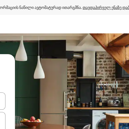
ორმაციის ნაწილი ავტომატურად ითარგმნა. 
თავდაპირველ ენაზე და
ციისთვის გამოიყენეთ კლავიშები ზემოთ/ქვემოთ მიმართული ისრებით 