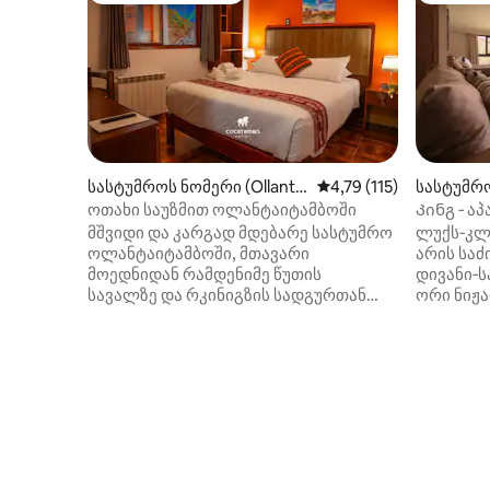
სასტუმროს ნომერი (Ollanta
საშუალო შეფასებაა 5‑
4,79 (115)
სასტუმრო
ytambo)
mbo)
ოთახი საუზმით ოლანტაიტამბოში
Კინგ ‑ აპ
თვალწარ
მშვიდი და კარგად მდებარე სასტუმრო
ლუქს‑კლ
ოლანტაიტამბოში, მთავარი
არის საძ
მოედნიდან რამდენიმე წუთის
დივანი‑ს
სავალზე და რკინიგზის სადგურთან
ორი ნიჟა
ძალიან ახლოს, პირდაპირ
ასევე, ს
შესასვლელამდე სატრანსპორტო
კარები,
საშუალებების მოძრაობის
სართულზ
შესაძლებლობით. ინტერიერი, მყუდრო
საიდანა
ოთახი ორმაგი საწოლით (1,35 მ),
ხედი იშლება. საწო
პირადი სააბაზანო და ცხელი წყალი
მოქნილი 
დღე‑ღამის ნებისმიერ მონაკვეთში.
ზომის ს
Wi‑Fi, საკაბელო ტელევიზია,
იქნას ო
გამათბობელი, ჩაიდანი, პირსახოცები,
გასაშლე