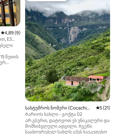
mba)
Hotel Io
Ეს ლამა
საცხოვრ
გადაჰყუ
ბუნებით
უნიკალუ
საშუალო შეფასებაა 5‑დან 4,89, 9 მიმოხილვა
4,89 (9)
კომფორ
თ, E3
ოთახი, 
რებელი
კომფორ
ილვა
ასევე არ
15 წუთის
ღირებულ
ლურ
მდებარე
ებრივი
ტურისტუ
ულტურული
მარტივა
ენი
მოგაწვდ
იდები
დაგეხმა
ტურის
სტუმრობ
ს
აქცევენ.
საუზმე,
სასტუმროს ნომერი (Cocachimb
საშუალო შეფასებ
5 (21)
ნივთები
a)
Მარიოს სახლი - გოქტა 02
ოცები,
Არ გსურთ, დატოვოთ ეს უნიკალური და
ფად
მომხიბვლელი ადგილი. Ჩვენს
საცხოვრებელ სახლს აქვს საუკეთესო