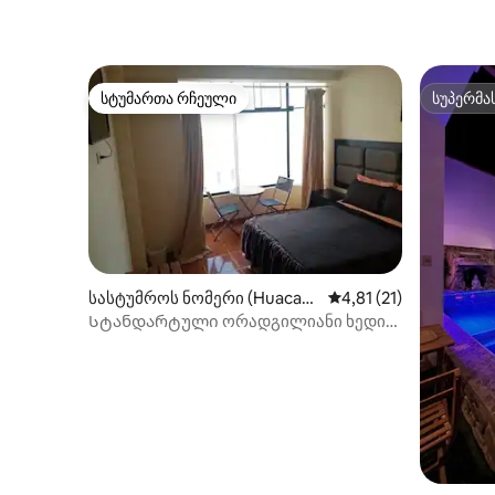
სტუმართა რჩეული
სუპერმა
სტუმართა რჩეული
სუპერმა
სასტუმროს ნომერი (Huacac
საშუალო შეფასებაა 5
4,81 (21)
hina)
Სტანდარტული ორადგილიანი ხედი
დიუნებზე, სააბაზანოთი,
ტელევიზორით