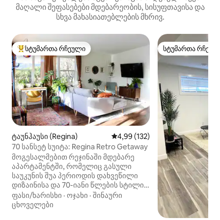
მაღალი შეფასებები მდებარეობის, სისუფთავისა და
სხვა მახასიათებლების მხრივ.
სტუმართა რჩეული
სტუმართა რჩეულ
სტუმართა რჩეული მოწინავე ვარიანტი
სტუმართა რჩეულ
ტაუნჰაუსი (Regina)
საშუალო შეფასებაა 5‑დან 4,9
4,99 (132)
70 სანსეტ სუიტა: Regina Retro Getaway
მოგესალმებით რეჯინაში მდებარე
აპარტამენტში, რომელიც გასული
საუკუნის შუა პერიოდის დახვეწილი
დიზაინისა და 70-იანი წლების სტილის
ერთგვარი ნაზავია — აქ ყველაფერი
ფასი/ხარისხი
·
ოჯახი
·
შინაური
სავსეა ნოსტალგიით და სიმწვანით!
ცხოველები
Აღმოაჩინეთ რეტრო