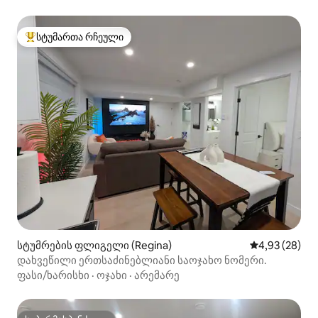
სტუმართა რჩეული
სტუმართა რჩეული მოწინავე ვარიანტი
სტუმრების ფლიგელი (Regina)
საშუალო შეფა
4,93 (28)
დახვეწილი ერთსაძინებლიანი საოჯახო ნომერი.
ფასი/ხარისხი
·
ოჯახი
·
არემარე