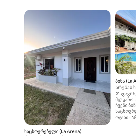
ბინა (La 
Არენას 
Დაჯავშნ
მყუდრო საცხოვრებელში დღესვე!
ჩვენი ბი
საცხოვრ
ნაწილში,
ოჯახი
·
ა
შესაძლე
მდებარე
საცხოვრებელი (La Arena)
საყოფაც