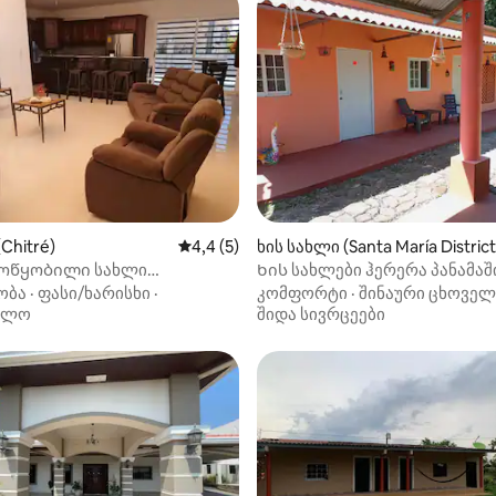
Chitré)
საშუალო შეფასებაა 5‑დან 4,4, 5 მიმოხ
4,4 (5)
ხის სახლი (Santa María District
ოწყობილი სახლი
Ხის სახლები ჰერერა პანამაშ
ნებლად აზუეროში
ობა
·
ფასი/ხარისხი
·
კომფორტი
·
შინაური ცხოველ
ულო
შიდა სივრცეები