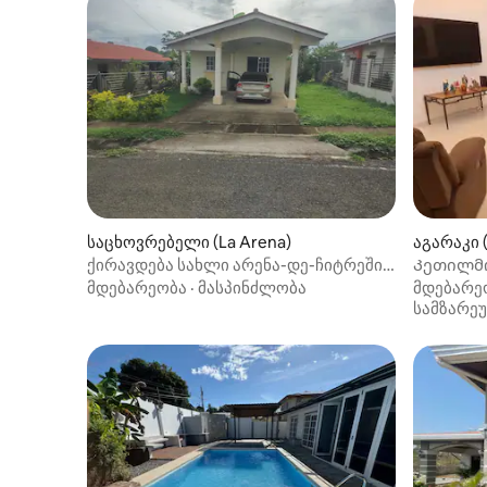
საცხოვრებელი (La Arena)
აგარაკი (
ქირავდება სახლი არენა-დე-ჩიტრეში,
Კეთილმ
თავისუფალია.
დასასვე
მდებარეობა
·
მასპინძლობა
მდებარე
სამზარე