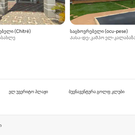
ბელი (Chitré)
საცხოვრებელი (ocu-pese)
ასახლე
Კასა-დე-კამპო ელ-კალაბაზ
ოკუდან 15 წუთის სავალზე
ელ უვერიტო პლაჟი
ბუენავენტურა გოლფ კლუბი
ი