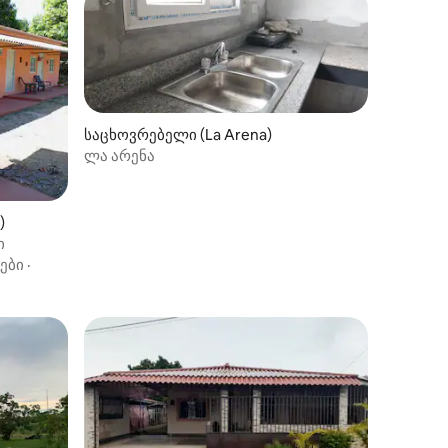
საცხოვრებელი (La Arena)
ლა არენა
ილვა
)
ი
ები
·