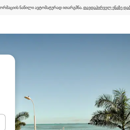
ორმაციის ნაწილი ავტომატურად ითარგმნა. 
თავდაპირველ ენაზე და
ციისთვის გამოიყენეთ კლავიშები ზემოთ/ქვემოთ მიმართული ისრებით 