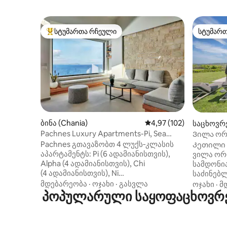
სტუმართა რჩეული
სტუმარ
სტუმართა რჩეული მოწინავე ვარიანტი
სტუმარ
ბინა (Chania)
საშუალო შეფასებაა 5‑
4,97 (102)
საცხოვრ
ri)
Pachnes Luxury Apartments-Pi, Sea
Ვილა ორო
View,Heated Pool
Pachnes გთავაზობთ 4 ლუქს‑კლასის
Კეთილი 
აპარტამენტს: Pi (6 ადამიანისთვის),
ვილა ორ
Alpha (4 ადამიანისთვის), Chi
სამდონი
(4 ადამიანისთვის), Ni
საძინებლ
(2 ადამიანისთვის). ეს არის Apt. Pi,
რომელიც
მდებარეობა
·
ოჯახი
·
გასვლა
ოჯახი
·
მ
რომელსაც აქვს 2 საძინებელი,
პოპულარული საყოფაცხოვრებ
ან ჯგუფ
თითოეულში 1 საწოლი კინგ‑საიზის
დაუბრკო
ზომის, 1 ორსაწოლი მანსარდაში, დიდი
მქონე გ
ფანჯრები, დაბრმავებული ჟალუზები,
ვილა აღ