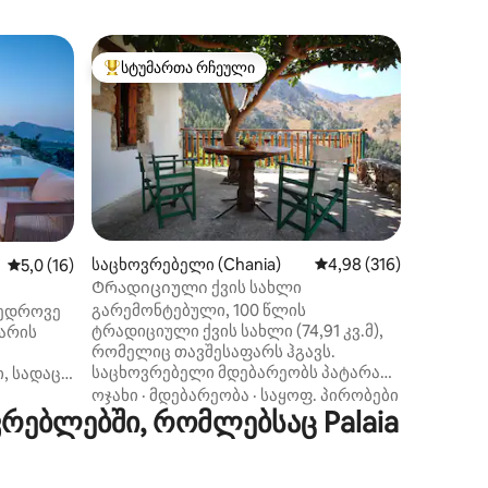
ვილა (Xi
სტუმართა რჩეული
სტუმ
სტუმართა რჩეული მოწინავე ვარიანტი
სტუმარ
Ვილა ზე
Წყნარ ს
ვილა ზეფიროსი ორ სართულზე
გაშლილ 
ჩაღრმავ
სტუმრის
მდებარ
საძინებ
და იდილ
ზღვის პ
საცხოვრებელი (Chania)
საშუალო შეფასებაა 5
4,98 (316)
ილვა
საშუალო შეფასებაა 5‑დან 5,0, 16 მიმოხილვა
5,0 (16)
Თანამე
Ტრადიციული ქვის სახლი
ფერადი 
გარემონტებული, 100 წლის
ამედროვე
სანაპირ
ტრადიციული ქვის სახლი (74,91 კვ.მ),
 არის
სიახლოვით, ვილა 
რომელიც თავშესაფარს ჰგავს.
გთავაზო
საცხოვრებელი მდებარეობს პატარა
, სადაც
სიმშვიდ
სოფელ ზურვაში, თეთრი მთების
სებაა
და დახვ
ოჯახი
·
მდებარეობა
·
საყოფ. პირობები
შუაგულში, ზღვის დონიდან 650 მეტრის
ებლებში, რომლებსაც Palaia
ი არის
ჰარმონი
სიმაღლეზე. კეთილმოწყობილი,
ძლებელია
დასვენე
კონდიციონერით, სრულად
ხადით),
აღჭურვილი სამზარეულოთი,