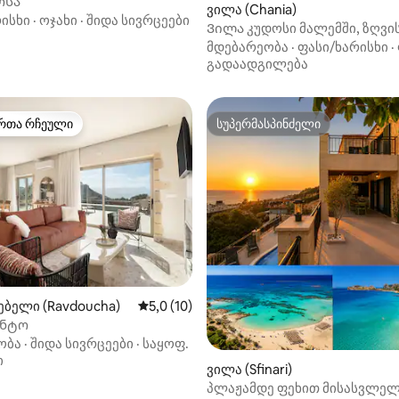
ოსა
5‑დან 5,0, 23 მიმოხილვა
ვილა (Chania)
ისხი
·
ოჯახი
·
შიდა სივრცეები
Ვილა კუდოსი მალემში, ზღვი
გასაოცარი ხედით
მდებარეობა
·
ფასი/ხარისხი
·
გადაადგილება
რთა რჩეული
სუპერმასპინძელი
ა რჩეული მოწინავე ვარიანტი
სუპერმასპინძელი
 5‑დან 5,0, 5 მიმოხილვა
ბელი (Ravdoucha)
საშუალო შეფასებაა 5‑დან 5,0, 10 მიმოხ
5,0 (10)
ენტო
ობა
·
შიდა სივრცეები
·
საყოფ.
ი
ვილა (Sfinari)
პლაჟამდე ფეხით მისასვლე