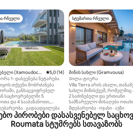
თა რჩეული
სტუმართა რჩეული
თა რჩეული
სტუმართა რჩეული
დან 4,97, 102 მიმოხილვა
ებელი (Xamoudocho
საშუალო შეფასებაა 5‑დან 5,0, 14 მიმოხ
5,0 (14)
მიწის სახლი (Gramvousa)
რა 1- დასვენება ნეტარება
Ვილა-ტიერა
იყოს თქვენი მობრძანება
Villa Tierra არის ახალი, თან
ორაში, განსაცვიფრებელ
სახლი მიწისქვეშ, რომელშიც
ან საცხოვრებელში 5
2 საძინებელი და ერთიანი
ითა და 4 სააბაზანოთი,
სამზარეულო‑მისაღები ოთახი
 იდეალურია ოჯახებისთვის
კიდევ ორი ადამიანის განთავ
დებარეობა
·
გადაადგილება
მდებარეობა
·
ოჯახი
·
აუზი
ო პირობები დასასვენებელ საცხოვრ
ებისთვის. Თვალწარმტაცი,
შესაძლებელი. გარე სივრცეშ
ლებელი ოკეანის ხედების
დიდი უსასრულო აუზი (შესა
Roumata სტუმრებს სთავაზობს
ორაკზე მდებარე ეს ფართო
გათბობა დამატებითი გადასა
ჭურვილია დიდი საცურაო
საიდანაც იშლება გრამვუსას,