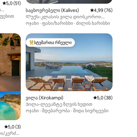
საშუალო შეფასებაა 5‑დან 5,0, 51 მიმოხილვა
5,0 (51)
ს
საცხოვრებელი (Kalives)
საშუალო შეფასებაა 5
4,99 (76)
ფეხით
Ლუქს-კლასის ვილა დიოსკოროი
გათბობის ეკო აუზი და ჯაკუზი
ოჯახი
·
ფასი/ხარისხი
·
ძილის ხარისხი
სტუმართა რჩეული
სტუმართა რჩეული მოწინავე ვარიანტი
ვილა (Xirokampi)
საშუალო შეფასებაა
5,0 (38)
Ვილა-ლევანტე ზღვის ხედით
ილვა
ოჯახი
·
მდებარეობა
·
შიდა სივრცეები
საშუალო შეფასებაა 5‑დან 5,0, 3 მიმოხილვა
5,0 (3)
ლი/კერძო