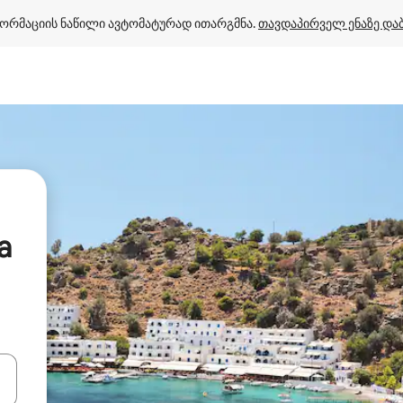
ორმაციის ნაწილი ავტომატურად ითარგმნა. 
თავდაპირველ ენაზე და
a
ციისთვის გამოიყენეთ კლავიშები ზემოთ/ქვემოთ მიმართული ისრებით 