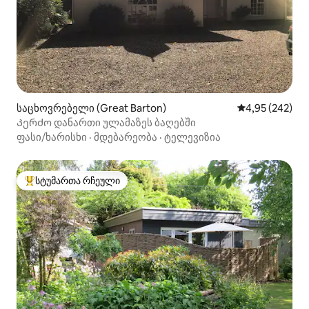
საცხოვრებელი (Great Barton)
საშუალო შეფას
4,95 (242)
Კერძო დანართი ულამაზეს ბაღებში
ფასი/ხარისხი
·
მდებარეობა
·
ტელევიზია
სტუმართა რჩეული
სტუმართა რჩეული მოწინავე ვარიანტი