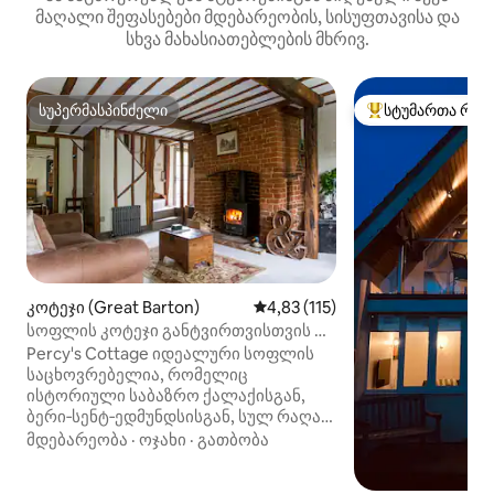
მაღალი შეფასებები მდებარეობის, სისუფთავისა და
სხვა მახასიათებლების მხრივ.
სუპერმასპინძელი
სტუმართა რჩე
სუპერმასპინძელი
სტუმართა რჩეული
კოტეჯი (Great Barton)
საშუალო შეფასებაა 5‑დან 4,8
4,83 (115)
სოფლის კოტეჯი განტვირთვისთვის და
საუნით ბერი‑სენტ‑ედმუნდსი
Percy's Cottage იდეალური სოფლის
საცხოვრებელია, რომელიც
ისტორიული საბაზრო ქალაქისგან,
ბერი‑სენტ‑ედმუნდსისგან, სულ რაღაც
5 კილომეტრში მდებარეობს.
მდებარეობა
·
ოჯახი
·
გათბობა
გააუმჯობესეთ თქვენი სტუმრობა
სკანდინავიური საუნის კაბინისა და