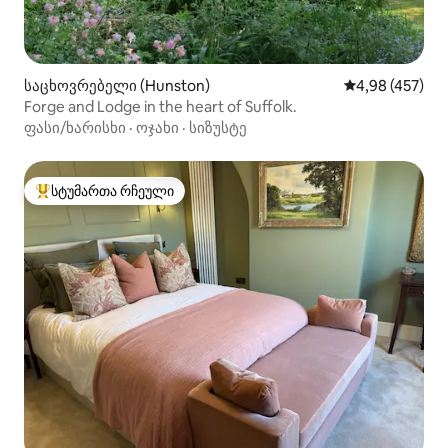
საცხოვრებელი (Hunston)
საშუალო შეფას
4,98 (457)
Forge and Lodge in the heart of Suffolk.
ფასი/ხარისხი
·
ოჯახი
·
სიზუსტე
სტუმართა რჩეული
სტუმართა რჩეული მოწინავე ვარიანტი