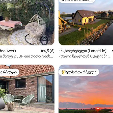
სპინძელი
სტუმართა რჩეული
‑დან 4,82, 11 მიმოხილვა
deouwer)
საშუალო შეფასებაა 5‑დან 4,5, 6 მიმოხ
4,5 (6)
საცხოვრებელი (Langelille)
ი შალე 2 SUP-ით დიდი ტბის
Ლილი წყალთან 6 კაციანი
დასასვენებელი სახლი
თა რჩეული
სტუმართა რჩეული
თა რჩეული
სტუმართა რჩეული მოწინავე ვ