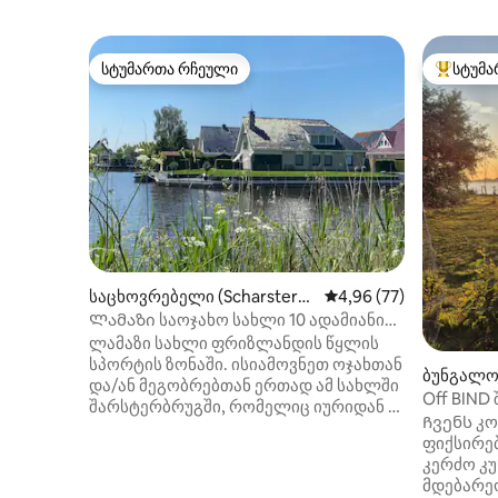
სტუმართა რჩეული
სტუმა
სტუმართა რჩეული
სტუმართ
საცხოვრებელი (Scharsterbr
საშუალო შეფასებაა 5
4,96 (77)
ug)
Ლამაზი საოჯახო სახლი 10 ადამიანი
ღია ნავიგატორის წყალზე
ლამაზი სახლი ფრიზლანდის წყლის
სპორტის ზონაში. ისიამოვნეთ ოჯახთან
ბუნგალო
და/ან მეგობრებთან ერთად ამ სახლში
Off BIND შეხვდა ეკოს მცურავ ხის
შარსტერბრუგში, რომელიც იურიდან 2
სახლს aan
Ჩვენს კო
კმ-ში მდებარეობს. პირდაპირ
ფიქსირებ
მდებარეობს ღია წყალსატევზე,
კერძო კ
ტიეუკემერისა და
მდებარეო
ლანგვერდერვილენის შორის.