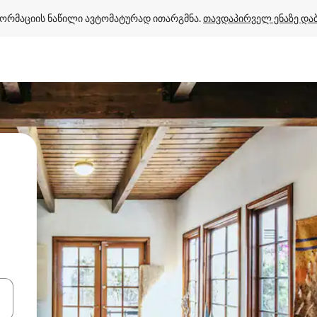
ორმაციის ნაწილი ავტომატურად ითარგმნა. 
თავდაპირველ ენაზე და
ციისთვის გამოიყენეთ კლავიშები ზემოთ/ქვემოთ მიმართული ისრებით 