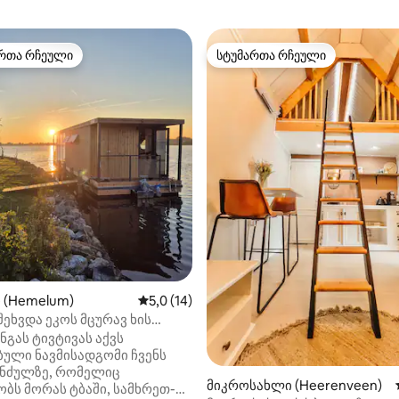
რთა რჩეული
სტუმართა რჩეული
ა რჩეული მოწინავე ვარიანტი
სტუმართა რჩეული
‑დან 4,96, 77 მიმოხილვა
 (Hemelum)
საშუალო შეფასებაა 5‑დან 5,0, 14 მიმოხ
5,0 (14)
 prive eiland
ნგას ტივტივას აქვს
ული ნავმისადგომი ჩვენს
უნძულზე, რომელიც
მიკროსახლი (Heerenveen)
ბს მორას ტბაში, სამხრეთ-