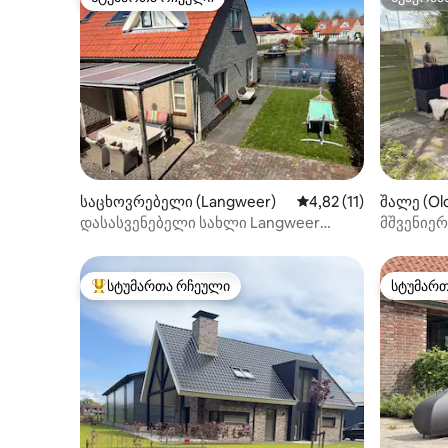
სტუმართა რჩეული
სუპერმა
საცხოვრებელი (Langweer)
საშუალო შეფასებაა 5
4,82 (11)
შალე (Ol
დასასვენებელი სახლი Langweer
მშვენიერ
Doniapark
პირას
სტუმართა რჩეული
სტუმარ
სტუმართა რჩეული მოწინავე ვარიანტი
სტუმარ