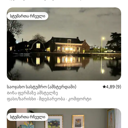
სტუმართა რჩეული
სტუმართა რჩეული
საოჯახო სასტუმრო (ამსტერდამი)
საშუალო შეფ
4,89 (9)
Ბინა ფერმაზე ამსტელზე
ფასი/ხარისხი
·
მდებარეობა
·
კომფორტი
სტუმართა რჩეული
სტუმართა რჩეული