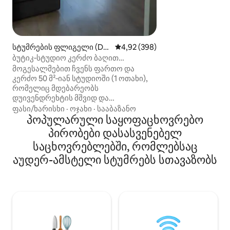
ავტობუსით, მეტრ
სიარულიც კი. ჩვე
საძინებელი, თი
ორადგილიანი ს
ნიჟარით. Კონსე
სტუმრების ფლიგელი (Dui
საშუალო შეფასებაა 5‑დან 4,9
4,92 (398)
პატარა მზით, კა
vendrecht)
ბუტიკ‑სტუდიო კერძო ბაღით
საიდანაც ჰოლან
ამსტერდამთან ახლოს
მოგესალმებით ჩვენს ფართო და
ხედი იშლება. Სუ
კერძო 50 მ²‑იან სტუდიოში (1 ოთახი),
Ჩვენი საწოლები 
რომელიც მდებარეობს
დაკომპლექტებულ
დუივენდრეხტის მშვიდ და
იქონიოთ ზეწრებ
ოჯახებისთვის შესაფერის უბანში,
ფასი/ხარისხი
·
ოჯახი
·
სააბაზანო
ჩვენგან. უფასო 
ამსტერდამის მახლობლად.
პოპულარული საყოფაცხოვრებო
ჩვენს საკუთრებაშ
იდეალურია წყვილებისთვის, მცირე
პირობები დასასვენებელ
ავტომობილისთვ
ოჯახებისთვის, საქმიანი
საცხოვრებლებში, რომლებსაც
მოგზაურებისთვის და ამსტერდამში
გამართულ ღონისძიებებზე
აუდერ-ამსტელი სტუმრებს სთავაზობს
დამსწრეებისთვის. ✔ Ცალკე
შესასვლელი ✔ Უფასო ცალკე
საპარკინგე ადგილი ✔ პირადი ბაღი
მხოლოდ თქვენი სარგებლობისთვის
✔ კონდიციონერი და დიდი სახურავის
ფანჯარა ✔ Სრულად აღჭურვილი
სამზარეულო ✔ იატაკის გათბობა