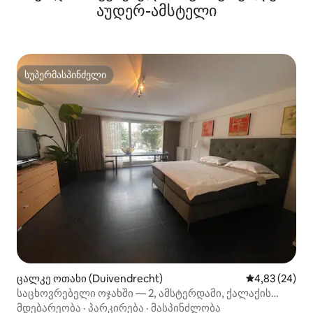
აუდერ-ამსტელი
სუპერმასპინძელი
სუპერმასპინძელი
ცალკე ოთახი (Duivendrecht)
საშუალო შეფა
4,83 (24)
საცხოვრებელი ოჯახში — 2, ამსტერდამი, ქალაქის
ცენტრიდან 10 წუთის სავალზე.
მდებარეობა
·
პარკირება
·
მასპინძლობა