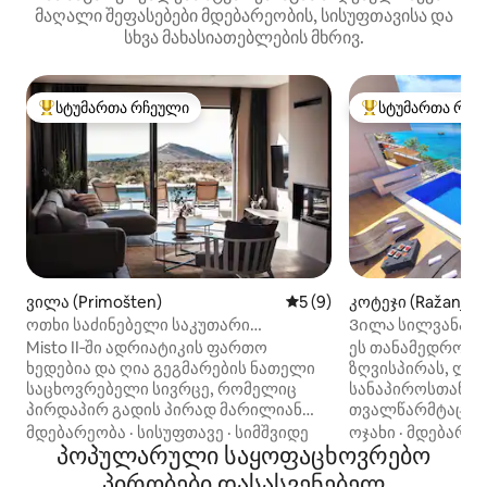
მაღალი შეფასებები მდებარეობის, სისუფთავისა და
სხვა მახასიათებლების მხრივ.
სტუმართა რჩეული
სტუმართა რჩე
სტუმართა რჩეული მოწინავე ვარიანტი
სტუმართა რჩეული
ვილა (Primošten)
საშუალო შეფასებაა 5‑დან
5 (9)
კოტეჯი (Ražanj)
ოთხი საძინებელი საკუთარი
Ვილა სილვანა რ
სააბაზანოებით, პირადი აუზი და ხედი
Misto II‑ში ადრიატიკის ფართო
ეს თანამედროვე
ზღვაზე
ხედებია და ღია გეგმარების ნათელი
ზღვისპირას, ლამ
საცხოვრებელი სივრცე, რომელიც
სანაპიროსთან მ
პირდაპირ გადის პირად მარილიან
თვალწარმტაც სო
აუზსა და ხმელთაშუა ზღვის ბაღში.
Ხორვატიის ჩრდ
მდებარეობა
·
სისუფთავე
·
სიმშვიდე
ოჯახი
·
მდებარეო
ოთხივე საძინებელს, რომელსაც
პოპულარული საყოფაცხოვრებო
ცენტრალური და
საკუთარი სააბაზანო აქვს, ზღვის ხედი
გასწვრივ, სპლი
პირობები დასასვენებელ