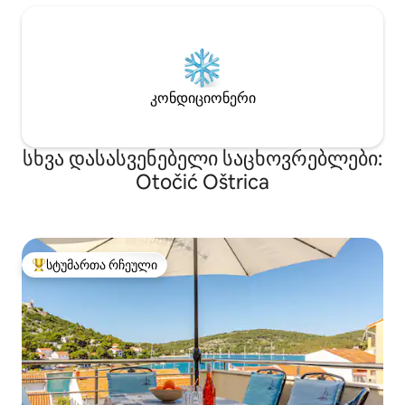
კონდიციონერი
სხვა დასასვენებელი საცხოვრებლები:
Otočić Oštrica
სტუმართა რჩეული
სტუმართა რჩეული მოწინავე ვარიანტი