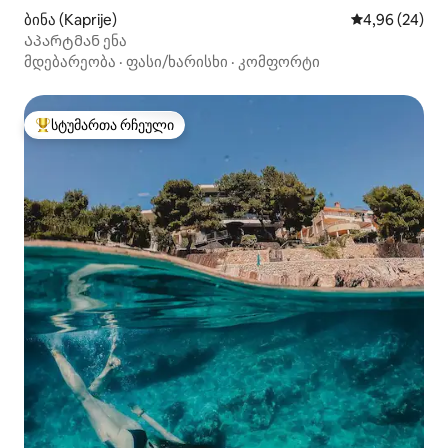
ბინა (Kaprije)
საშუალო შეფა
4,96 (24)
Აპარტმან ენა
მდებარეობა
·
ფასი/ხარისხი
·
კომფორტი
სტუმართა რჩეული
სტუმართა რჩეული მოწინავე ვარიანტი