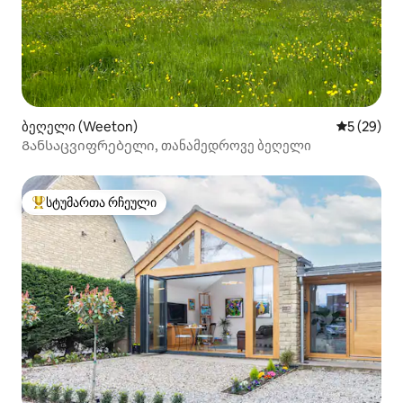
ბეღელი (Weeton)
საშუალო შ
5 (29)
Განსაცვიფრებელი, თანამედროვე ბეღელი
სტუმართა რჩეული
სტუმართა რჩეული მოწინავე ვარიანტი