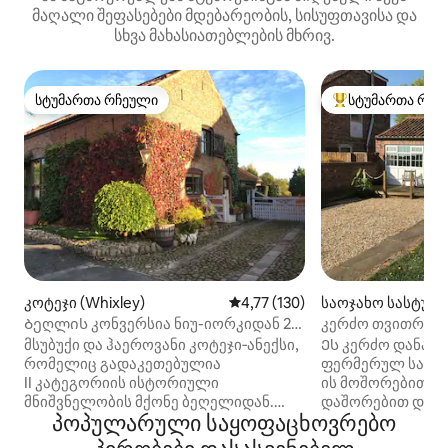
მაღალი შეფასებები მდებარეობის, სისუფთავისა და
სხვა მახასიათებლების მხრივ.
სტუმართა რჩეული
სტუმართა რჩე
სტუმართა რჩეული
სტუმართა რჩეული
კოტეჯი (Whixley)
საშუალო შეფასებაა 5‑დან 4,7
4,77 (130)
საოჯახო სასტუმრ
Hammerton)
Ბეღლის კონვერსია ნიუ-იორკიდან 20
კერძო თვითრეგ
წუთის სავალზე
საცხოვრებელი 
მსუბუქი და ჰაეროვანი კოტეჯი‑ანექსი,
Ეს კერძო დანარ
იორკშირში
რომელიც გადაკეთებულია
ფერმერულ სახლშ
II კატეგორიის ისტორიული
ის მოშორებით, ი
მნიშვნელობის მქონე ბეღელიდან.
დაშორებით და ჰ
პოპულარული საყოფაცხოვრებო
მთავარი საძინებელი საკუთარი
მილის დაშორები
სააბაზანოთი და ორადგილიანი
ბაზაა ახლომდებ