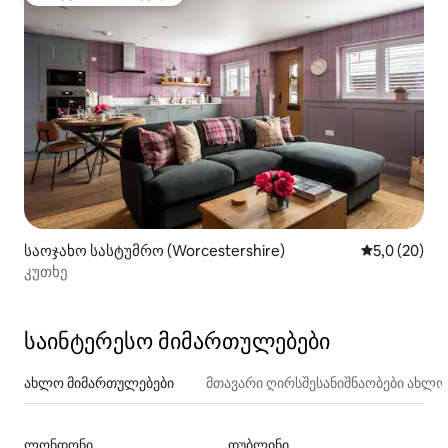
სტუმართა რჩეული მოწინავე ვარიანტი
საოჯახო სასტუმრო (Worcestershire)
საშუალო შე
5,0 (20)
კუთხე
საინტერესო მიმართულებები
ახლო მიმართულებები
მთავარი ღირსშესანიშნაობები ახლ
ლონდონი
დუბლინი