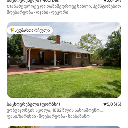
საცხოვრებელი (Moorbel)
საშუალო შე
5,0 (34)
Თანამედროვე და თანამედროვე სახლი, ჰემპტონებით
მდებარეობა
·
ოჯახი
·
დეკორი
სტუმართა რჩეული
სტუმართა რჩეული მოწინავე ვარიანტი
საცხოვრებელი (ფორბსი)
საშუალო შე
5,0 (45)
ვონგაჯონგის სკოლა, 1882 წლის სასიამოვნო
საცხოვრებელი
ფასი/ხარისხი
·
მდებარეობა
·
სააბაზანო