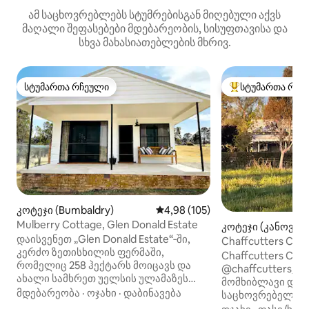
ამ საცხოვრებლებს სტუმრებისგან მიღებული აქვს
მაღალი შეფასებები მდებარეობის, სისუფთავისა და
სხვა მახასიათებლების მხრივ.
სტუმართა რჩეული
სტუმართა რჩე
სტუმართა რჩეული
სტუმართა რჩეული
კოტეჯი (Bumbaldry)
საშუალო შეფასებაა 5‑დან 4,9
4,98 (105)
Mulberry Cottage, Glen Donald Estate
კოტეჯი (კანოვინ
დაისვენეთ „Glen Donald Estate“‑ში,
Chaffcutters Cot
კერძო ზეთისხილის ფერმაში,
ცხოველებისთვის
Chaffcutters Cot
რომელიც 258 ჰექტარს მოიცავს და
ღამის ცისთვის 
@chaffcutters_c
ახალი სამხრეთ უელსის ულამაზეს
მომხიბლავი და
ცენტრალურ‑დასავლეთ ნაწილში
მდებარეობა
·
ოჯახი
·
დაბინავება
საცხოვრებელია.
მდებარეობს. იცხოვრეთ მაღალი
ადგილები საკმარ