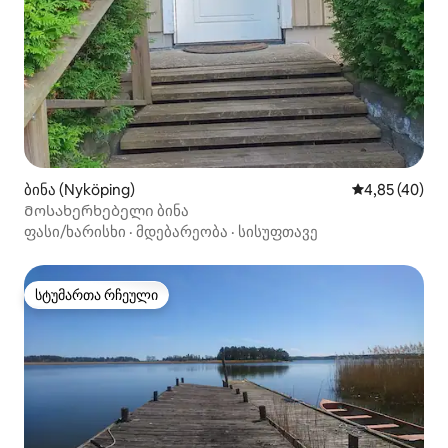
ბინა (Nyköping)
საშუალო შეფა
4,85 (40)
Მოსახერხებელი ბინა
ფასი/ხარისხი
·
მდებარეობა
·
სისუფთავე
სტუმართა რჩეული
სტუმართა რჩეული