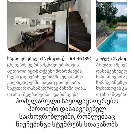
სტუმართა რჩეული მოწინავე ვარიანტი
სტუმართა რჩეულ
საცხოვრებელი (Nyköping)
საშუალო შეფასებაა 5‑დან 4,9
4,96 (89)
კოტეჯი (Nyköping
ცხენების ფერმა მგზავრებისთვის
Ახლად აშენებულ
ბერგშჰამარში, ნიჩეპინგი
სახლი აუზით სა
Კეთილი იყოს თქვენი მობრძანება
დასასვენებელი 
ჩვენს ცხენების ფერმაში, ულამაზეს
სასიამოვნო ადგ
კილადალენში, სადაც ცხოვრობთ
სურმლანდსლედე
საკუთარ თანამედროვე ბინაში ღია
სურათოვან გარემ
განლაგებით. Ჩვენ გვყავს 4 ცხენი და 3
აშენდა 2019 წელს
ოჯახი
·
მდებარეობა
·
დაბინავება
ოჯახი
·
მდებარეო
პატარა ძაღლი, რომლებიც უფასოდ
პოპულარული საყოფაცხოვრებო
თანამედროვე ინ
დარბიან ეზოში. Ეზოში შესაძლებელია
სასადილო ადგილ
პირობები დასასვენებელ
პარკირება და ელექტრომობილის
აუზით (28 გრადუს
საცხოვრებლებში, რომლებსაც
დამუხტვის შესაძლებლობა. Ფეხით
აგვისტომდე. 10 
სავალ მანძილზე Sörmlandsleden, Åby
მანძილია სანაპი
ნიუჩეპინგი სტუმრებს სთავაზობს
Golfklubb (1 კმ) და Skavsta Airport (4
ჯიხური, სასადი
კმ). 5 კმ Nyköpings Centrum.
სათამაშო მოედან