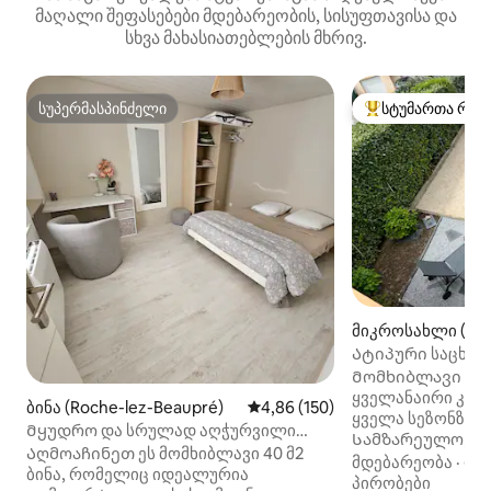
მაღალი შეფასებები მდებარეობის, სისუფთავისა და
სხვა მახასიათებლების მხრივ.
სუპერმასპინძელი
სტუმართა რჩე
სუპერმასპინძელი
სტუმართა რჩეული
მიკროსახლი (Roc
eaupré)
Ატიპური საცხოვ
კომფორტით/საგ
Მომხიბლავი ავ
ყველანაირი კომ
ბინა (Roche-lez-Beaupré)
საშუალო შეფასებაა 5‑დან 4,8
4,86 (150)
ყველა სეზონზე ს
Მყუდრო და სრულად აღჭურვილი
Სამზარეულო, საშ
ბინა!
Აღმოაჩინეთ ეს მომხიბლავი 40 მ2
ორადგილიანი ს
მდებარეობა
·
ფა
ბინა, რომელიც იდეალურია
კონდიციონერი,
პირობები