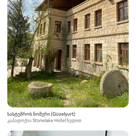
სასტუმროს ნომერი (Güzelyurt)
კაპადოქია Stonelake Hotel ხედით