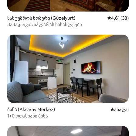
სასტუმროს ნომერი (Güzelyurt)
საშუალო შეფ
4,61 (38)
Კაპადოკია იჰლარას სასახლეები
ბინა (Aksaray Merkez)
ახლად დამ
ახალი
1+0 ოთახიანი ბინა