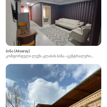
ბინა (Aksaray)
კომფორტული ლუქს-კლასის ბინა • ცენტრალური
მდებარეობა • ალპ აპარტი