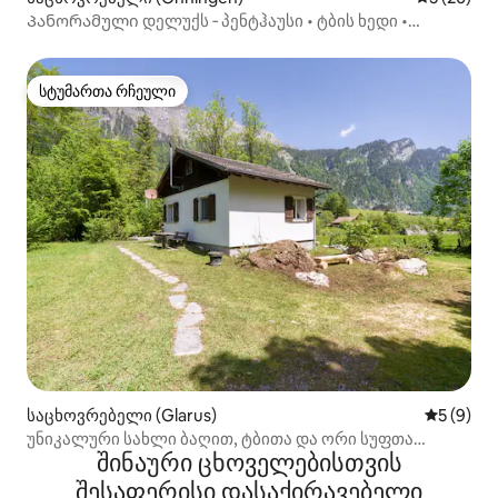
Პანორამული დელუქს ‑ პენტჰაუსი • ტბის ხედი •
ბარბექიუ
სტუმართა რჩეული
სტუმართა რჩეული
საცხოვრებელი (Glarus)
საშუალო 
5 (9)
უნიკალური სახლი ბაღით, ტბითა და ორი სუფთა
შინაური ცხოველებისთვის
ნაკადულით
შესაფერისი დასაქირავებელი