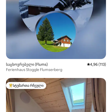
საცხოვრებელი (Flums)
საშუალო შეფა
4,96 (113)
Ferienhaus Stoggle Flumserberg
სტუმართა რჩეული
სტუმართა რჩეული მოწინავე ვარიანტი