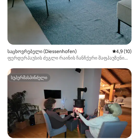
საცხოვრებელი (Diessenhofen)
საშუალო შე
4,9 (10)
ფერდერჰაუსის ძეგლი რაინის ჩანჩქერი შაფჰაუზენი
ბოდენის ტბა
სუპერმასპინძელი
სუპერმასპინძელი