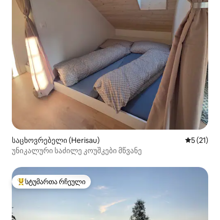
საცხოვრებელი (Herisau)
საშუალო 
5 (21)
უნიკალური საძილე კოუშკები მწვანე
სტუმართა რჩეული
სტუმართა რჩეული მოწინავე ვარიანტი