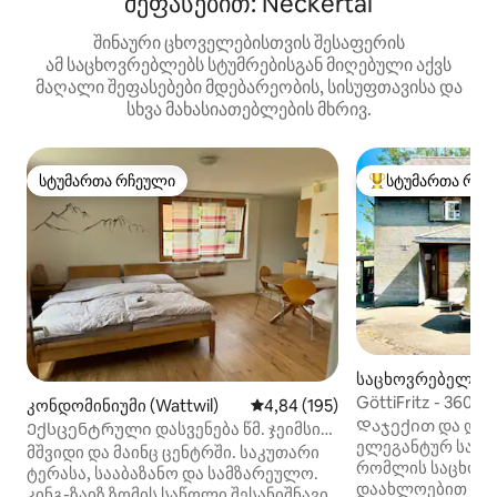
შეფასებით: Neckertal
შინაური ცხოველებისთვის შესაფერის
ამ საცხოვრებლებს სტუმრებისგან მიღებული აქვს
მაღალი შეფასებები მდებარეობის, სისუფთავისა და
სხვა მახასიათებლების მხრივ.
სტუმართა რჩეული
სტუმართა რჩე
სტუმართა რჩეული
სტუმართა რჩეული
საცხოვრებელი (H
GöttiFritz - 360G
კონდომინიუმი (Wattwil)
საშუალო შეფასებაა 5‑დან 4,8
4,84 (195)
Დაჯექით და დაის
Ექსცენტრული დასვენება წმ. ჯეიმსის
ელეგანტურ საცხ
გზაზე
მშვიდი და მაინც ცენტრში. საკუთარი
რომლის საცხოვ
ტერასა, სააბაზანო და სამზარეულო.
დაახლოებით 125
კინგ-ზაიზ ზომის საწოლი შესანიშნავი