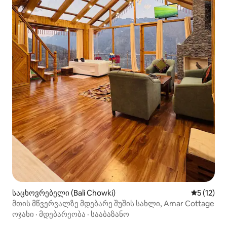
საცხოვრებელი (Bali Chowki)
საშუალო 
5 (12)
მთის მწვერვალზე მდებარე შუშის სახლი, Amar Cottage
ოჯახი
·
მდებარეობა
·
სააბაზანო