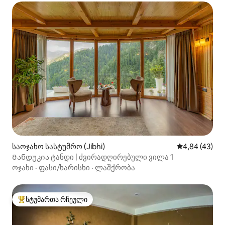
საოჯახო სასტუმრო (Jibhi)
საშუალო შეფა
4,84 (43)
Მანდუკია ტანდი | ძვირადღირებული ვილა 1
ოჯახი
·
ფასი/ხარისხი
·
ლაშქრობა
სტუმართა რჩეული
სტუმართა რჩეული მოწინავე ვარიანტი