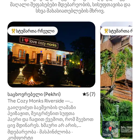
მაღალი შეფასებები მდებარეობის, სისუფთავისა და
სხვა მახასიათებლების მხრივ.
სტუმართა რჩეული
სტუმართა რჩე
სტუმართა რჩეული მოწინავე ვარიანტი
სტუმართა რჩეული
საცხოვრებელი (Pekhri)
საშუალო შეფასებაა 5‑და
5 (7)
The Cozy Monks Riverside —
ტირთან‑ველი
გაიღვიძეთ ბავშვობის ლამაზი
პეიზაჟით, შეიგრძენით სუფთა
ჰაერი და ჩადით ქვემოთ, რომ შეეხოთ
ცივ მდინარეს. ხმაური არ არის,
მხოლოდ ფრინველების ჩივილი ისმის!
მდებარეობა
·
მასპინძლობა
·
მთელი ეს პირადი სივრცე
კომფორტი