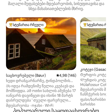
მაღალი შეფასებები მდებარეობის, სისუფთავისა და
სხვა მახასიათებლების მხრივ.
სტუმართა რჩეული
სტუმართა რჩე
სტუმართა რჩეული მოწინავე ვარიანტი
სტუმართა რჩეული
კოტეჯი (Gasadalu
Ტურფის კოტეჯი
საცხოვრებელი (Bøur)
საშუალო შეფასებაა 5‑დან 4,9
4,98 (146)
მულაფოსურის ჩა
Ლუნდის კოტეჯი 
ხედი დრანგარნარზე, ტინდჰოლმის
Múlafossur Cott
დაბოლოება მიკინსი
Ეს იდეა რამდენიმე წელია კვებავს და
მდებარეობს მს
მომწიფდა. Ამ ოთხი სახლის აშენება 17
ჩანჩქერის სოფელ
იანვარს დავიწყეთ და ისინი 18 მარტს
კუნძულებზე. Ეს 
ფასი/ხარისხი
·
მ
დასრულდება ' Ძველი ფარერული
სავალი მანძილ
ხარისხი
სახლები ეთანხმება საერთო
მდებარეობა
·
ოჯახი
·
Wi‑Fi
ერთადერთი აერ
ფარერულ ლანდშაფტს და ჩვენ
პოპულარული საყოფაცხოვრებო