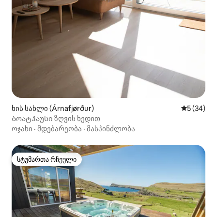
ხის სახლი (Árnafjørður)
საშუალო შ
5 (34)
Ბოატჰაუსი ზღვის ხედით
ოჯახი
·
მდებარეობა
·
მასპინძლობა
სტუმართა რჩეული
სტუმართა რჩეული