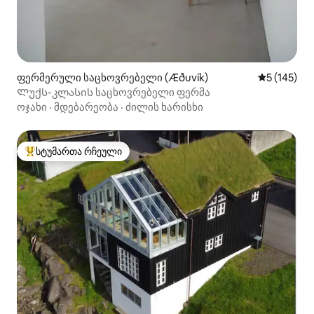
ფერმერული საცხოვრებელი (Æðuvík)
საშუალო შე
5 (145)
Ლუქს-კლასის საცხოვრებელი ფერმა
ოჯახი
·
მდებარეობა
·
ძილის ხარისხი
სტუმართა რჩეული
სტუმართა რჩეული მოწინავე ვარიანტი