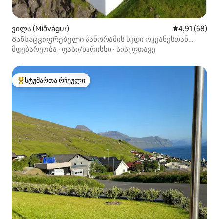
ვილა (Miðvágur)
საშუალო შეფ
4,91 (68)
Განსაცვიფრებელი პანორამის ხედი ოკეანესთან
მდებარე მყუდრო ვილაში.
მდებარეობა
·
ფასი/ხარისხი
·
სისუფთავე
სტუმართა რჩეული
სტუმართა რჩეული მოწინავე ვარიანტი