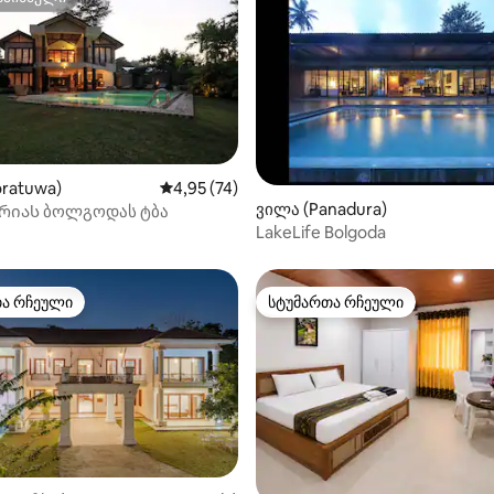
სპინძელი
ratuwa)
საშუალო შეფასებაა 5‑დან 4,95, 74 მიმოხ
4,95 (74)
‑დან 4,93, 46 მიმოხილვა
ვილა (Panadura)
რიას ბოლგოდას ტბა
LakeLife Bolgoda
თა რჩეული
სტუმართა რჩეული
თა რჩეული
სტუმართა რჩეული