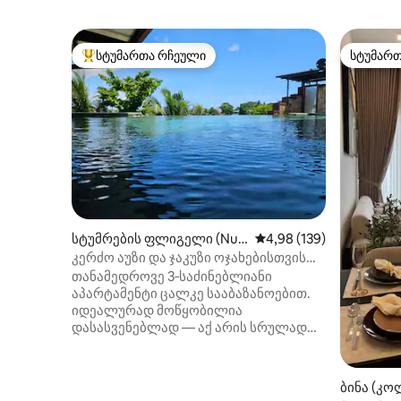
სტუმართა რჩეული
სტუმარ
სტუმართა რჩეული მოწინავე ვარიანტი
სტუმარ
სტუმრების ფლიგელი (Nug
საშუალო შეფასებაა 5‑
4,98 (139)
egoda)
კერძო აუზი და ჯაკუზი ოჯახებისთვის
შესაფერისი საცხოვრებელი
თანამედროვე 3‑საძინებლიანი
აპარტამენტი ცალკე სააბაზანოებით.
იდეალურად მოწყობილია
დასასვენებლად — აქ არის სრულად
აღჭურვილი სამზარეულო, დიდი
მისაღები და სასადილო ოთახი, ასევე,
აუზი და ჯაკუზი. შესასვლელი თქვენი
ბინა (კ
პირადი ლიფტით/კიბით. იდეალურ