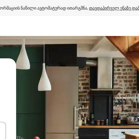
ორმაციის ნაწილი ავტომატურად ითარგმნა. 
თავდაპირველ ენაზე და
ციისთვის გამოიყენეთ კლავიშები ზემოთ/ქვემოთ მიმართული ისრებით 