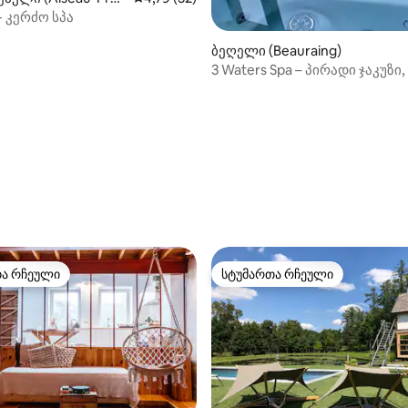
- კერძო სპა
ა 5‑დან 5, 21 მიმოხილვა
ბეღელი (Beauraing)
3 Waters Spa – პირადი ჯაკუზი,
საუნა
თა რჩეული
სტუმართა რჩეული
თა რჩეული
სტუმართა რჩეული