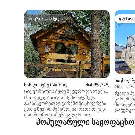
სუპერმასპინძელი
სტუმარ
სუპერმასპინძელი
სტუმარ
საცხოვრე
სახლი ხეზე (Namur)
საშუალო შეფასებაა 5‑
4,85 (725)
Gite Le Fu
Სიყვარულის ბუდე მყუდრო და ლუქს-
სთან ახ
ძველი პ
კლასის ტყეში
Ცხოველებით გარშემორტყმულ
გარემონ
განსაკუთრებულ გარემოში ცხოვრება
მისაღებ
ერთი წუთით შეჩერდება, რათა თქვენ
აღჭურვი
ისიამოვნოთ ამ უნიკალური და
სასადილო
პოპულარული საყოფაცხოვ
კომფორტული საცხოვრებლით.
საძინებ
Ორმაგი სახლი ხეზე, რომელიც
საწოლი დ
დაკავშირებულია 1 ფარული ტაფით (1
საცხოვრ