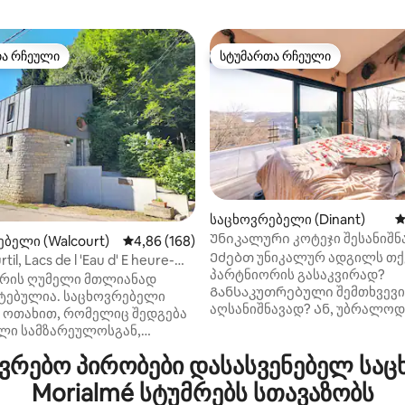
თა რჩეული
სტუმართა რჩეული
თა რჩეული
სტუმართა რჩეული
საცხოვრებელი (Dinant)
ს
Უნიკალური კოტეჯი შესანიშნ
ბელი (Walcourt)
საშუალო შეფასებაა 5‑დან 4,86, 168 მიმოხ
4,86 (168)
დან 4,85, 725 მიმოხილვა
ხედით და პირადი გაჯანსაღე
Ეძებთ უნიკალურ ადგილს თქ
rtil, Lacs de l 'Eau d' E heure-
პარტნიორის გასაკვირად?
ლოს
ურის ღუმელი მთლიანად
Განსაკუთრებული შემთხვევი
ტებულია. საცხოვრებელი
აღსანიშნავად? Ან, უბრალოდ
ი ოთახით, რომელიც შედგება
დაძაბული დღის შემდეგ წყნა
ლი სამზარეულოსგან,
ადგილას განმარტოვდებით?
 და მისაღები ოთახებისგან.
რებო პირობები დასასვენებელ საც
გადადით ელ ‑ კლანდესტინოშ
ელში არის ორადგილიანი
ლუნაში, რომელიც მდებარეო
ა საშხაპის ოთახზე წვდომა.
Morialmé სტუმრებს სთავაზობს
ბუნებრივი ნაკრძალის შუაგუ
ებელში არის სამრეცხაო