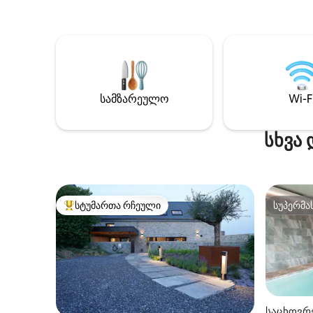
საძინებლიანი ხის სახლი და 1 სალ/
ოთახი მ
სამზარეულო/სააბაზანო), რომელიც
ღუმელით, 
მდებარეობს ბელგიური არდენების
კავშირი 
კარიბჭესთან, ტყის შუაგულში, 200 მ
რომელიც
სიმაღლეზე, 10 წუთის სავალზე
არხებით
მაღაზიებიდან, ნამურსა და დანდობას
საცხოვრ
შორის. Აღმოაჩინეთ ტყე რესტორანში
წყვილის
სამზარეულო
Wi-F
7Meuses, 15 წუთის სავალზე ტყეში, 1des
ბავშვები
+ლამაზი ხედები ვალონიაში.
მისაღებ 
დასასვენებელი გასეირნება
სხვა 
სტუმართა რჩეული
სუპერმა
სტუმართა რჩეული მოწინავე ვარიანტი
სუპერმა
საცხოვრე