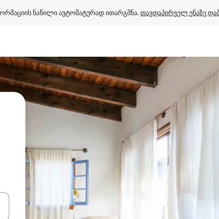
ორმაციის ნაწილი ავტომატურად ითარგმნა. 
თავდაპირველ ენაზე და
ციისთვის გამოიყენეთ კლავიშები ზემოთ/ქვემოთ მიმართული ისრებით 