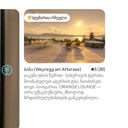
ბინა (Br
სტუმართა რჩეული
სტუმარ
არიანტი
სტუმართა რჩეული მოწინავე ვარიანტი
სტუმარ
Იგრძენი
ცენტრში
Კეთილი 
ახალგარ
ისტორიუ
ყველაფე
სტუმრობ
Სმარტ-ტ
წვდომით
Სამზარე
ილვა
ბინა (Weyregg am Attersee)
საშუალო შეფასება
5 (39)
სკამებ
ჯაკუზი ტბის ზემოთ · სახურავის ტერასა
ორადგი
მოინახულეთ ატერსის ტბა. ჩაიძირეთ
გასაშლ
თავი. საოცარია. ORANGE LOUNGE —
ავეჯი →
ორი ექსკლუზიური, მხოლოდ
მარტივი
ზრდასრულებისთვის განკუთვნილი
გამგზავრებისთ
აპარტამენტი ტბის ხედით, დახვეწილი
გარემონ
დიზაინითა და სრული
და თანა
კონფიდენციალურობით. ბინა 2
Იდეალურ
იხსნება: თქვენი საკუთარი ჯაკუზი
სახურავის ტერასაზე, 360°‑იანი