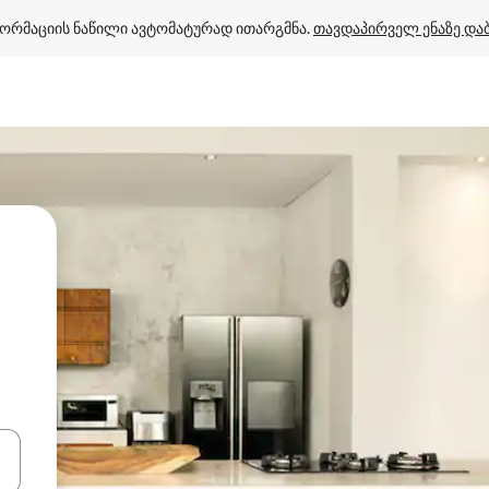
ორმაციის ნაწილი ავტომატურად ითარგმნა. 
თავდაპირველ ენაზე და
ციისთვის გამოიყენეთ კლავიშები ზემოთ/ქვემოთ მიმართული ისრებით 