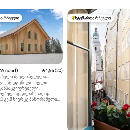
თა რჩეული
სტუმართა რჩეული
თა რჩეული
სტუმართა რჩეული მოწინავე ვ
აა 5‑დან 5, 9 მიმოხილვა
Windorf)
საშუალო შეფასებაა 5‑დან 4,95, 20 მიმოხ
4,95 (20)
ებული ძველი ბეღელი
ი
ლი, აღდგენილი ძველი
განსაცვიფრებელი,
ოებულ ადგილას, სადაც
0 კვ.მ სივრცე პანორამული
 50 კვ.მ გალერეა დიდი
ით, ინფრაწითელი სხივების
აშხაპე, აბაზანა,
რული, ლუქს-კლასის
ულო, ელექტროგათბობის