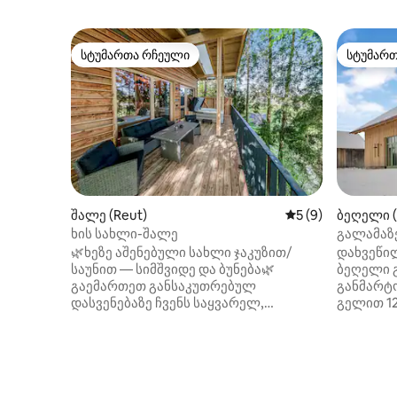
სტუმართა რჩეული
სტუმარ
სტუმართა რჩეული
სტუმარ
შალე (Reut)
საშუალო შეფასებ
5 (9)
ბეღელი (
ხის სახლი-შალე
გალამაზ
ბავარიაშ
🌿ხეზე აშენებული სახლი ჯაკუზით/
დახვეწი
საუნით — სიმშვიდე და ბუნება🌿
ბეღელი 
გაემართეთ განსაკუთრებულ
განმარტ
დასვენებაზე ჩვენს საყვარელ,
გელით 12
საგულდაგულოდ მოწყობილ სახლში
ხედებით,
ხეზე, რომელიც გარნეკში მდებარეობს.
ფანჯრებ
მშვიდ ადგილას, ბუნების გულში,
კაბინა, ს
ხმაურისგან და ხალხმრავალი
დიზაინე
ადგილებისგან შორს, თქვენ გელით
სამზარე