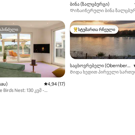
ბინა (ზალცბურგი)
Დიზაინერული ბინა ზალცბუ
სპინძელი
სტუმართა რჩეული
სპინძელი
სტუმართა რჩეული მოწინავე ვ
საცხოვრებელი (Obernberg
am Inn)
Შიდა ხედით პირველი სართუ
85 კვმ შემოღობილი ბაღით
sau)
საშუალო შეფასებაა 5‑დან 4,94, 17 მიმოხ
4,94 (17)
 Birds Nest: 130 კვმ -
‑დან 4,96, 57 მიმოხილვა
 - სახურავის ტერასა