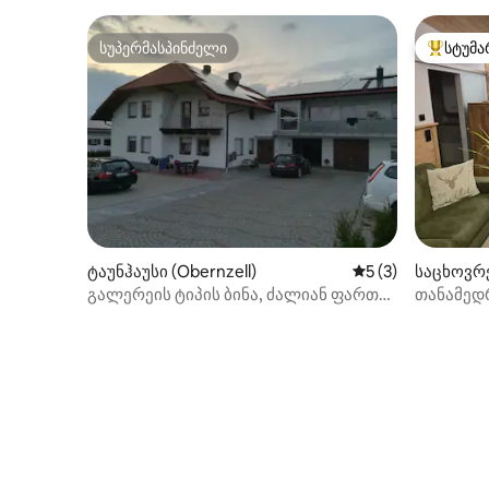
სუპერმასპინძელი
სტუმა
სუპერმასპინძელი
სტუმართ
ტაუნჰაუსი (Obernzell)
საშუალო შეფასებ
5 (3)
საცხოვრე
n)
გალერეის ტიპის ბინა, ძალიან ფართო,
თანამედ
130 კვ.მ.
ტერასით,