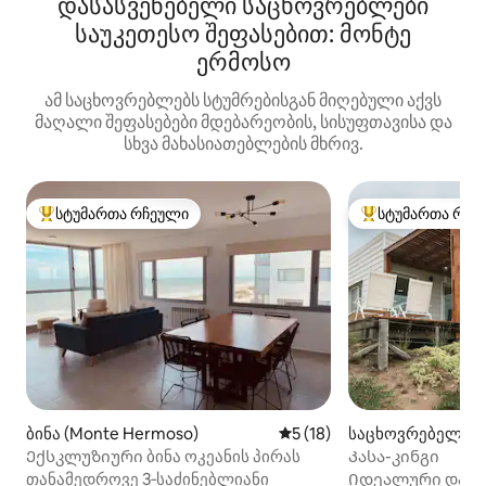
დასასვენებელი საცხოვრებლები
საუკეთესო შეფასებით: მონტე
ერმოსო
ამ საცხოვრებლებს სტუმრებისგან მიღებული აქვს
მაღალი შეფასებები მდებარეობის, სისუფთავისა და
სხვა მახასიათებლების მხრივ.
სტუმართა რჩეული
სტუმართა რჩე
სტუმართა რჩეული მოწინავე ვარიანტი
სტუმართა რჩეული
ბინა (Monte Hermoso)
საშუალო შეფასებაა 5‑დან
5 (18)
საცხოვრებელი (Ba
e Grande)
Ექსკლუზიური ბინა ოკეანის პირას
Კასა-კინგი
თანამედროვე 3‑საძინებლიანი
Იდეალური დასვე