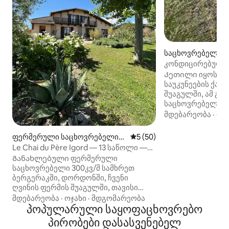
საცხოვრებელი (Sa
n)
კონდიცირებული,
ელეგანტური თავ
Კეთილი იყოს თქვ
ემილიონში
საუკუნეების ქალ
შუაგულში, ამ გ
საცხოვრებელში,
ხიბლსა და თანა
მდებარეობა
·
ოჯ
ერწყმის. თქვენ დაგხვდებათ ლამაზი
საცხოვრებელი ს
ფერმერული საცხოვრებელი
საშუალო შეფასებაა 5‑დან 
5 (50)
აღჭურვილი სამზ
(Monestier)
Le Chai du Père Igord — 13 საწოლი —
საძინებელი, მათ
6 ნომერი
Განახლებული ფერმერული
კონდიცირებული
საცხოვრებელი 300კვ/მ სამხრეთ
აპარტამენტი. Გარეთ რამდენიმე
ბერგერაკში, დორდონში, ჩვენი
პანორამული ტერ
ღვინის ფერმის შუაგულში, თავისი
დატკბეთ წმინდა
ღვინის ქარხნით.
მდებარეობა
·
ოჯახი
·
მდგომარეობა
სახურავების თვ
Კლასიფიცირებული ტურისტი
პოპულარული საყოფაცხოვრებო
Იშვიათი მისამა
კეთილმოწყობილია. 20 საწოლი,
იდეალურია ბორდ
პირობები დასასვენებელ
6 საძინებელი, 13 საწოლი,