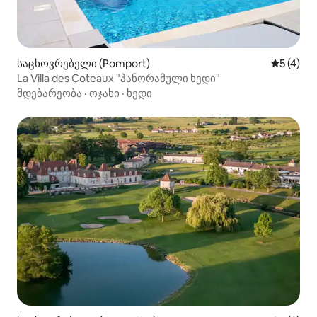
საცხოვრებელი (Pomport)
საშუალო 
5 (4)
La Villa des Coteaux "პანორამული ხედი"
მდებარეობა
·
ოჯახი
·
ხედი