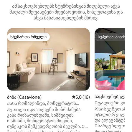
ამ საცხოვრებლებს სტუმრებისგან მიღებული აქვს
მაღალი შეფასებები მდებარეობის, სისუფთავისა და
სხვა მახასიათებლების მხრივ.
სტუმართა რჩეული
სუპერმასპინძელ
სტუმართა რჩეული
სუპერმასპინძელ
საცხოვრებელი (S
ბინა (Casavione)
საშუალო შეფასებაა 5‑დან 5
5,0 (16)
ale-Asti)
Იტალიური ვილა
Კასა როზალინდა, მონფერატოს
სტუდიოს ტიპის 
მყუდრო ბინა
Დაისვენეთ ამ 
Კეთილი იყოს თქვენი მობრძანება
იტალიურ ვილა ბ
კასა როზალინდაში, სიმშვიდის
და ელეგანტურობ
ოაზისში, მონფერატოს მთებში,
Ისარგებლეთ ცა
იუნესკოს მემკვიდრეობის ძეგლში. Ეს
შემოღობილი საკ
70 კვ.მ. ბინა აერთიანებს ავთენტურ
მდებარეობა
·
ოჯ