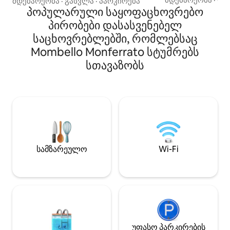
მდებარეობა
·
გასვლა
·
პარკირება
კონდიციონერით
მომხიბვლელობასა და თანამედროვე
პოპულარული საყოფაცხოვრებო
საძინებლით, მათ
კომფორტს. Თქვენ დაგხვდებათ
პირობები დასასვენებელ
სტუდიოთი მინი-
ნათელი ორადგილიანი საძინებელი,
საცხოვრებლებში, რომლებსაც
სააბაზანოთი, რ
დასასვენებელი სივრცე ჯაკუზითა და
სივრცეს გთავაზ
მრავალსენსორული საშხაპით,
Mombello Monferrato სტუმრებს
აივნებზე თვალწა
ბუხრით, აღჭურვილი სამზარეულოთი,
სთავაზობს
მოამზადეთ კერძ
პანორამული აივნითა და ბაღით
სამზარეულოში დ
პერგოლით. Იდეალურია
მისაღებ ოთახში.
რომანტიკული დასვენებისთვის,
სასადილო სივრც
დასასვენებელი საცხოვრებლებისა და
შესაფერისი. Და
ტერიტორიის აღმოსაჩენად. Შინაური
გარემოთი - იდე
ცხოველებისთვის შესაფერისი, ცალკე
დასვენება გელი
პარკირების ადგილით და
ინდივიდუალური საყოფაცხოვრებო
პირობებით.
სამზარეულო
Wi-Fi
უფასო პარკირების