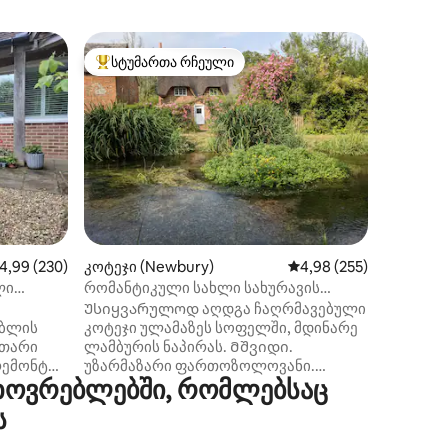
საოჯახო
სტუმართა რჩეული
სტუმარ
არიანტი
სტუმართა რჩეული მოწინავე ვარიანტი
სტუმარ
ორსაძინ
განუმეო
ძველი თ
ანტიკვა
პირდაპი
ვალიეს 
ზღაპრულ
ბილიკებ
ქალაქგა
ხედები ი
მარტინ
ილვა
აშუალო შეფასებაა 5‑დან 4,99, 230 მიმოხილვა
4,99 (230)
კოტეჯი (Newbury)
საშუალო შეფასებაა 5‑
4,98 (255)
ბოლოს. Ერთ საძინებელში დგას სუპერ
დიდი სა
ლი
რომანტიკული სახლი სახურავის
ერთადგი
ფილებით მდინარისპირა ბაღით
Უსიყვარულოდ აღდგა ჩაღრმავებული
ორსართ
(მთლიანად)
აბლის
კოტეჯი ულამაზეს სოფელში, მდინარე
ერთადგ
უთარი
ლამბურის ნაპირას. Მშვიდი.
საშხაპე
რემონტდა
უზარმაზარი ფართოზოლოვანი.
სამზარე
ხოვრებლებში, რომლებსაც
ილ
ტრადიციული კომფორტული.
Ის მდებ
სის
Ავტომობილი აუცილებელია, რადგან
ს
ბოლოს.
ისთვის
სოფელში არ არის მაღაზია ან პაბი.
Ციცაბო კიბე! შეუფერებელია შშმ