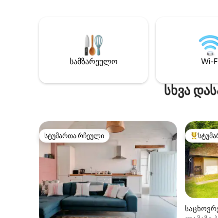
Ძალიან კომფორტული ორადგილიანი
ბაღი, რ
საწოლია ხრაშუნა თეთრი
ქვეშ სად
თეთრეულითა და ფუმფულა
პარკირე
პირსახოცით. Სველ ოთახში არის
2 ავტომო
იატაკქვეშა გათბობა და პირსახოცის
სავერნე
გასათბობი ლიანდაგი. Თქვენ ასევე
შესანიშნ
გაქვთ საკუთარი შიდა ეზო მაგიდებითა
სამზარეულო
Wi-F
ტერიტორ
და სკამებით . Სამოგზაურო საწოლი
ველოსიპ
ხელმისაწვდომია დამატებითი
ავებურიზ
სხვა დას
გადასახადის მოთხოვნით 15 £ ღამეში
სოლსბერ
მინიმუმ 2 ღამით
ავტომობ
სტუმართა რჩეული
სტუმა
სტუმართა რჩეული
სტუმართ
საცხოვრე