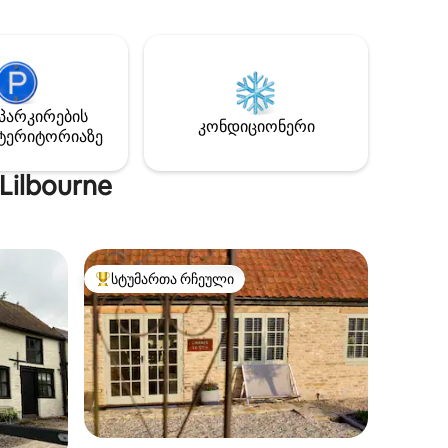
მის
პირებისთვის. Მანქანით - M4
ფილია
ლონდონამდე და ჰითროუს
ბელი
მიმართულებით (1 სთ) ოქსფორდი/
ის
კოტსვოლდსი, ჰუნგერფორდი,
ი ორი
Wantage Სამხრეთით მდებარე ბაღი
ტვირთო
კოტეჯის წინ (9 მ x 6 მ) ყვავილების
პარკირების
კონდიციონერი
ვშვი/
საზღვრები/გაზონის/მაგიდის სკამები.
ტერიტორიაზე
ეობს
შეზლონგები მოთხოვნით Კოტეჯიდან
გლში და
მდინარის ხედი Კარგი გასეირნებები
Lilbourne
მაზის
ახლომახლო
სტუმართა რჩეული
არიანტი
სტუმართა რჩეული მოწინავე ვარიანტი
ილვა