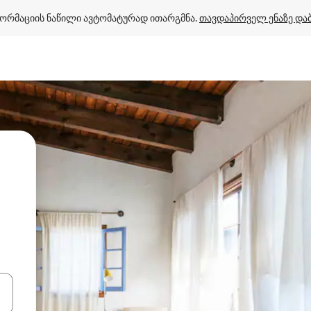
ორმაციის ნაწილი ავტომატურად ითარგმნა. 
თავდაპირველ ენაზე და
ციისთვის გამოიყენეთ კლავიშები ზემოთ/ქვემოთ მიმართული ისრებით 