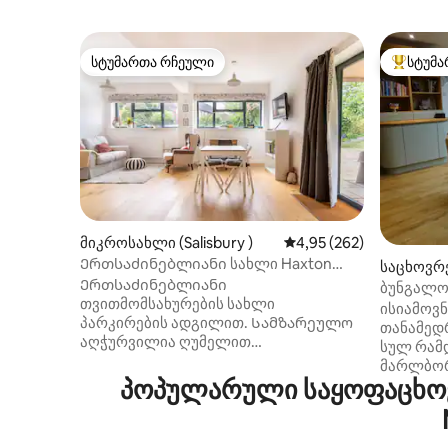
სტუმართა რჩეული
სტუმა
სტუმართა რჩეული
სტუმართ
მიკროსახლი (Salisbury )
საშუალო შეფასებაა 5‑
4,95 (262)
Ერთსაძინებლიანი სახლი Haxton
საცხოვრ
Nrhenge-ში
Ერთსაძინებლიანი
ო)
ბუნგალო
თვითმომსახურების სახლი
ცენტრა
ისიამოვნ
პარკირების ადგილით. Სამზარეულო
თანამედ
აღჭურვილია ღუმელით
სულ რამდ
,მიკროტალღური მაცივრით /
მარლბორ
საყინულით, ჭურჭლის სარეცხი
პოპულარული საყოფაცხოვ
გელით შე
მანქანით. თეფშით,ყავით
Waitrose
,შაქრით,მარილის პილპილის ზეთით.
კინოთეატ
Სრულად ცენტრალური გათბობა
რესტორნები