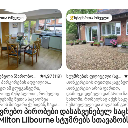
რთა რჩეული
სტუმართა რჩეული
ა რჩეული მოწინავე ვარიანტი
სტუმართა რჩეული მოწინავე ვ
დან 4,95, 262 მიმოხილვა
ებელი (მარლბორ
საშუალო შეფასებაა 5‑დან 4,97, 119 მიმოხ
4,97 (119)
სტუმრების ფლიგელი (ავე
ს
ბური)
 პარკირების ადგილით
Კონკერების თვითდაკავებუ
ლურ მარლბოროში
დანართი Avebury-სთან
ეთ ამ ელეგანტური,
Კონკერები არის ფართო,
როვე ბუნგალოთი, რომელიც
დამოუკიდებელი დანართი წ
ენიმე წუთის სავალზეა
სახლში, რომელსაც აქვს საკ
ოს მთავარი ქუჩიდან, სადაც
შესასვლელი და ახლახან გა
რებო პირობები დასასვენებელ საც
სანიშნავი მაღაზიები,
და მოიცავს კარგად აღჭურვ
‑ის მაღაზია, დამოუკიდებელი
სამზარეულოსა და ლუქს-კლა
Milton Lilbourne სტუმრებს სთავაზობ
რი და პაბებისა თუ
სააბაზანოს. Ორი ზრდასრულ
ს დიდი არჩევანი. ლამაზი
განკუთვნილი ძილი