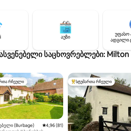
ომელიც იდეალურია ღია ცის
უზრუნველყოფილია მეფის ზო
ილობისთვის, ასევე,
საწოლში, რომელიც გამოყო
ბის ადგილი
ღია გეგმარებითი საცხოვრე
ბილისთვის გზის პირას.
სივრციდან წიგნების თაროებ
იკის ტყესთან ახლოს —
ეკრანით. Ცალკე საძინებელშ
ავი ადგილია ამ ლამაზ
ერთადგილიანი საწოლი (სა
უფასო 
i
აუზი
იაზე სასეირნოდ/
მანქანა) განთავსდება ორი ბა
ადგილი 
ედით სეირნობისთვის.
მოზარდი. Კონკერსი მდებარ
ე, სტოუნჰენჯზე,
მსოფლიო მემკვიდრეობის ძე
ასვენებელი საცხოვრებლები: Milton 
იზე და დევაიზეზზე
გამორჩეული ბუნებრივი სილა
ილით მარტივად მიხვალთ.
ტერიტორიაზე.
რთა რჩეული
სტუმართა რჩეული
ა რჩეული მოწინავე ვარიანტი
სტუმართა რჩეული მოწინავე ვ
ბელი (Burbage)
საშუალო შეფასებაა 5‑დან 4,96, 81 მიმოხ
4,96 (81)