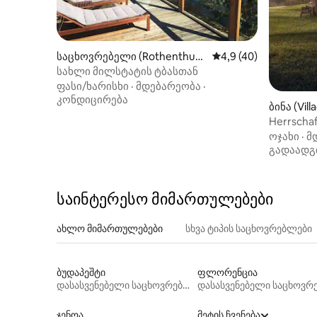
საცხოვრებელი (Rothenthur
საშუალო შეფასებაა 
4,9 (40)
n)
სახლი მილსტატის ტბასთან
ფასი/ხარისხი
·
მდებარეობა
·
კონდიცირება
ბინა (Vill
Herrscha
ოჯახი
·
მ
გადაადგ
საინტერესო მიმართულებები
ახლო მიმართულებები
სხვა ტიპის საცხოვრებლები
ბუდაპეშტი
ფლორენცია
დასასვენებელი საცხოვრებლები
ჯენოა
მეტის ჩვენება