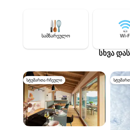
განთავსებული კინოპროექტორი აქვს,
მიოლტალ
და საცხოვრებელ სუიტაში, რომელსაც
რკინიგზა
საკუთარი საუნა, ბუხარი და
ლაშქრობ
სამზარეულო აქვს. კოტეჯის წინ
თხილამუ
იპოვით ჰიდრომასაჟის აუზს, რომელიც
ლაშქრობ
მდებარეობს ღია ცის ქვეშ,
მრავალი
ხელუხლებელი ბუნების სიწყნარეში.
სამზარეულო
Wi-F
Გაეცანი
იდეალურია წყვილებისთვის,
სხვა გან
რომლებიც მთების მახლობლად
სხვა და
ლუქს‑კლასის პირობებში
დასვენებასა და თავგადასავლების
მიღებაში არიან დაინტერესებული.
Კეთილი იყოს თქვენი მობრძანება
საკურთხეველში! RNO ID: 108171
სტუმართა რჩეული
სტუმარ
სტუმართა რჩეული
სტუმარ