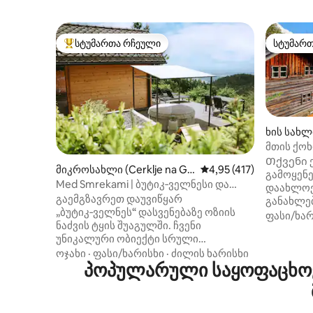
სტუმართა რჩეული
სტუმარ
სტუმართა რჩეული მოწინავე ვარიანტი
სტუმარ
ხის სახლ
მთის ქოხ
ფერდობ
Თქვენი 
მიკროსახლი (Cerklje na Go
საშუალო შეფასებაა 5‑
4,95 (417)
გამოყენე
renjskem)
Med Smrekami | ბუტიკ‑ველნესი და
დაახლოე
სპა‑განტვირთვა
გაემგზავრეთ დაუვიწყარ
განახლე
„ბუტიკ‑ველნეს“ დასვენებაზე ოზიის
სიმყუდრო
ფასი/ხარ
ნაძვის ტყის შუაგულში. ჩვენი
თანამედ
უნიკალური ობიექტი სრული
ზამთრის 
კონფიდენციალურობით გამოირჩევა
ოჯახი
·
ფასი/ხარისხი
·
ძილის ხარისხი
ხის სახ
ორ ცალკე ზონაში: რომანტიკულ ხის
პოპულარული საყოფაცხოვ
საცხოვრ
კოტეჯში, რომელსაც პანორამული
დაახლოე
ხედები, პრემიუმ‑კლასის მასაჟის
Ის მდებარ
სავარძელი და საწოლთან
უცნაური