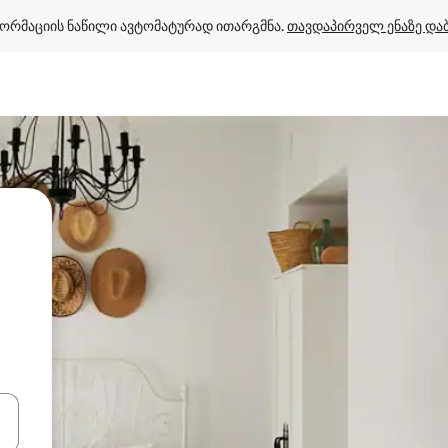
ორმაციის ნაწილი ავტომატურად ითარგმნა. 
თავდაპირველ ენაზე და
ციისთვის გამოიყენეთ კლავიშები ზემოთ/ქვემოთ მიმართული ისრებით 