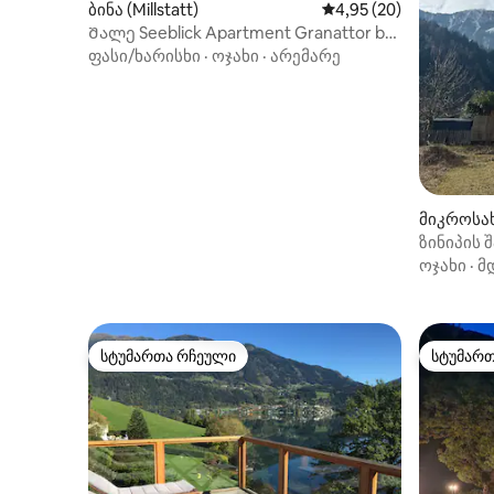
ბინა (Millstatt)
საშუალო შეფასებაა 5
4,95 (20)
Შალე Seeblick Apartment Granattor by
Seebnb
ფასი/ხარისხი
·
ოჯახი
·
არემარე
მიკროსახლ
u)
ზინიპის 
ოჯახი
·
მ
სტუმართა რჩეული
სტუმარ
სტუმართა რჩეული
სტუმარ