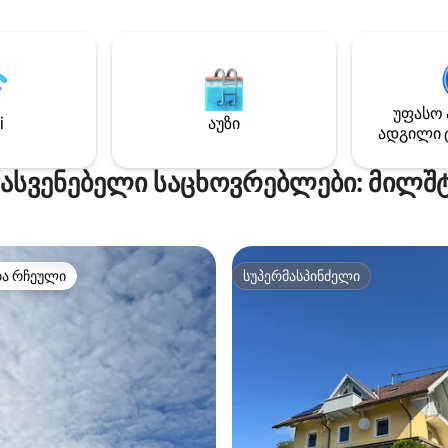
მაისიდან ოქტომბრამდე),
ის მყინვარწვერის
ჰიდრომასაჟის აუზი, რომელ
დან და მრავალი ექსკურსია
წლის განმავლობაში ფუნქციო
ისთვის, ცოცვისთვის,
და მყუდრო ატმოსფერო, რო
რებით სრიალისთვის/
ნამდვილი დასვენების განცდა
ისთვის, კანოეთი და
დაბინავებისას გაგახსენდებ
 სხვა მიმართულებისთვის.
უფასო 
მისასალმებელი ნაკრები ცქ
i
აუზი
თ ჩემს პროფილში მოცემულ
ადგილი 
ღვინითა და შოკოლადით.
ცხადებებს.
სასვენებელი საცხოვრებლები: მილშ
თა რჩეული
სუპერმასპინძელი
თა რჩეული
სუპერმასპინძელი