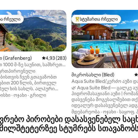
თა რჩეული
სტუმართა რჩეული
თა რჩეული
სტუმართა რჩეული მოწინავე ვ
ი (Grafenberg)
საშუალო შეფასებაა 5‑დან 4,93, 283 მიმოხ
4,93 (283)
ი 1000 მ-ზე საუნით, სამხრეთ
ზე
ერთპიროვნული
დან 4,95, 417 მიმოხილვა
მიკროსახლი (Bled)
ს
ბისთვის ჩვენ გთავაზობთ
Aqua Suite Bled/კერძო აუზი დ
ბით 200 წლის, ბირთვულ
ჰიდრომასაჟით
🌿 Aqua Suite Bled — ცალკე ა
ბულ ხის სახლს. Ალპური
ჰიდრომასაჟიანი აუზი | რომ
ვე შეესაბამება
ისხი
·
ოჯახი
·
გრილი
დასვენება მოგესალმებით თქ
როვეობას. Ზაფხულის თუ
იდეალურ დასასვენებელ ად
მიუხედავად, ეს დახვეწილი
ბლედში. Aqua Apartment
მდებარეობა
·
ოჯახი
·
საყოფ. 
ლი გთავაზობთ იდეალურ
რებო პირობები დასასვენებელ საც
განკუთვნილია დასვენების,
ებელს ოთხ ადამიანზე
კომფორტისა და დაუვიწყარი
ბით 50 კვადრატულ მეტრში.
მილშტეტერზეე სტუმრებს სთავაზობ
მომენტებისთვის — მასში არი
ეობს მზიან ბორცვზე. Ეს
სეზონური აუზი (ხელმისაწვდ
 საცხოვრებელი არ არის შორს