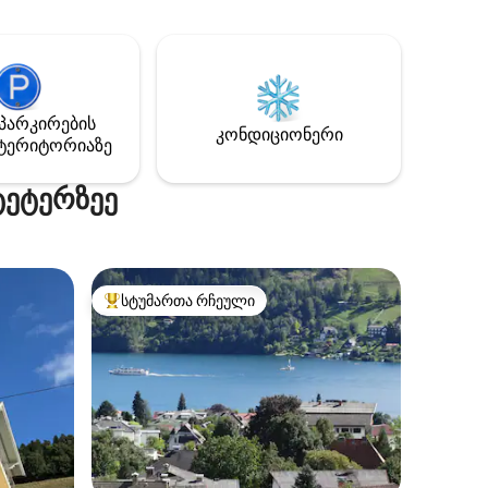
Granattor, Slowtrail Zwergsee)
იც მთელი
*ველოსიპედის ბილიკი ცნობილი
ნირებს,
საცოცი კედლისკენ ტბაზე
მელიც
„Jungfernsprung“ * საიდუმლო
ს ქმნის.
კულინარიული რჩევები უშუალო
ათ
სიახლოვეს (თევზის რესტორანი),
პარკირების
რიალა
Pizzeria, Cape am See, Brunch at Charly
კონდიციონერი
ტერიტორიაზე
's Seelounge)
ტეტერზეე
სტუმართა რჩეული
სტუმართა რჩეული მოწინავე ვარიანტი