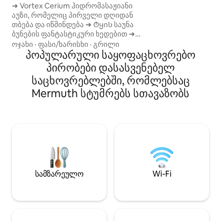
საცხოვრებლის 
Ferienwohnung Stabenhof
➜ Vortex Cerium ჰიდრომასაჟიანი
აღნიშვნა. Განსაკუთრებული
აუზი, რომელიც პირველი დღიდან
მახასიათებლები 
თბება და იწმინდება ➜ Ტყის საუნა
რაინის პირდაპირ
ბუნების ფანტასტიკური ხედებით ➜
მყუდრო დასაჯდო
Ვებერის გაზის დიდი გრილი და ბაღის
ოჯახი
·
ფასი/ხარისხი
·
გრილი
მაღალი ხარისხი
შეზლონგები ➜ Მოსელთან და
პოპულარული საყოფაცხოვრებო
პირობები - ღია 
რაინთან დაკავშირება რამდენიმე
პირობები დასასვენებელ
სასადილო სივრც
წუთშია შესაძლებელი ➜ Ელცის
საწყისი წერტილი
საცხოვრებლებში, რომლებსაც
ციხესიმაგრე, ტიურანტის ციხესიმაგრე
2 საძინებელი დ
და ეჰრენბურგი ახლომახლო ➜
Mermuth სტუმრებს სთავაზობს
+ გასაშლელი დი
Ბუნების შესანიშნავი პანორამული
ხედები. ➜ Მოზრდილი მზის ჩასვლის
საქანელა ➜ Ცეცხლის თასი, მათ
შორის, შეშა რომანტიკული
საღამოებისთვის ➜ Მყუდრო ბუხარი
მისაღებ ოთახში ➜ Პოპკორნის
აპარატი ➜ Კონფიდენციალურობა და
უშუალო მეზობლების გარეშე
სამზარეულო
Wi-Fi