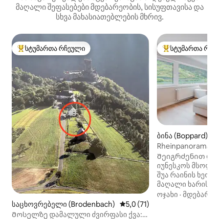
მაღალი შეფასებები მდებარეობის, სისუფთავისა და
სხვა მახასიათებლების მხრივ.
სტუმართა რჩეული
სტუმართა რჩე
სტუმართა რჩეული მოწინავე ვარიანტი
სტუმართა რჩეული
ბინა (Boppard)
Rheinpanorama Su
Შეიგრძენით დაუ
იუნესკოს მსოფლ
შუა რაინის ხეობ
მაღალი ხარისხის
ბოპარდ-ბად სალ
ოჯახი
·
მდებარეო
გთავაზობთ პირდ
საცხოვრებელი (Brodenbach)
საშუალო შეფასებაა 5‑დან 5
5,0 (71)
დაუბრკოლებელ ხ
Მოსელზე დამალული ძვირფასი ქვა: