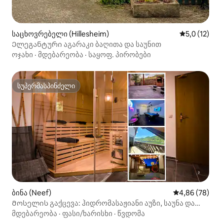
საცხოვრებელი (Hillesheim)
საშუალო შე
5,0 (12)
Ელეგანტური აგარაკი ბაღითა და საუნით
ოჯახი
·
მდებარეობა
·
საყოფ. პირობები
სუპერმასპინძელი
სუპერმასპინძელი
ბინა (Neef)
საშუალო შეფა
4,86 (78)
Მოსელის გაქცევა: ჰიდრომასაჟიანი აუზი, საუნა და
თვალწარმტაცი ხედები
მდებარეობა
·
ფასი/ხარისხი
·
წვდომა