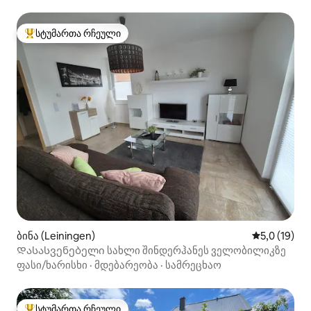
სტუმართა რჩეული
სტუმართა რჩეული მოწინავე ვარიანტი
ბინა (Leiningen)
საშუალო შე
5,0 (19)
Დასასვენებელი სახლი შინდერჰანეს ველობილიკზე
ფასი/ხარისხი
·
მდებარეობა
·
სამრეცხაო
სტუმართა რჩეული